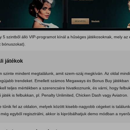
 5 szintből álló VIP-programot kínál a hűséges játékosoknak, mely az e
t bónuszokat).
i játékok
 szinte mindent megtalálunk, amit szem-száj megkíván. Az oldal mindi
 legújabb trendeket. Emellett számos Megaways és Bonus Buy játékba
kell teljes mértékben a szerencsére hivatkoznunk, és várni, hogy felbu
ű játék is felbukkan, pl. Penalty Unlimited, Chicken Dash vagy Aviatron.
 tűnik fel az oldalon, melyek között kisebb-nagyobb cégeket is találun
ég egyből regisztrálni, akkor is kipróbálhatjuk demo módban a nyerőg