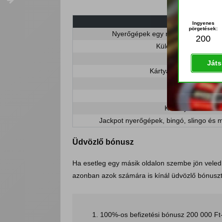
Játéktípus
Ingyenes
pörgetések:
Nyerőgépek egy része, kenó, kapa
200
Különleges játékok
Élő játékok
Játs
Kártya- és táblajátékok
Videopóker
Plinko
Kizárt játékok
Jackpot nyerőgépek, bingó, slingo és má
Üdvözlő bónusz
Ha esetleg egy másik oldalon szembe jön vele
azonban azok számára is kínál üdvözlő bónuszt,
100%-os befizetési bónusz 200 000 Ft-