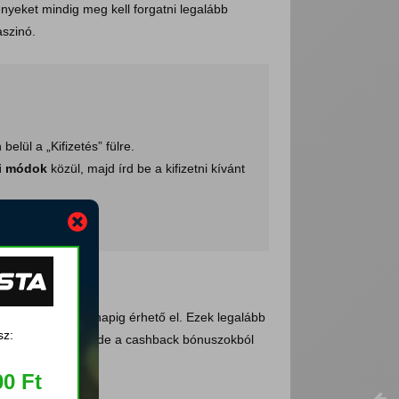
ényeket mindig meg kell forgatni legalább
aszinó.
elül a „Kifizetés” fülre.
si módok
közül, majd írd be a kifizetni kívánt
i adataidat.
ár hétig vagy hónapig érhető el. Ezek legalább
z:
 bónuszgyűjtemény, de a cashback bónuszokból
00 Ft