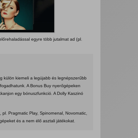
lőrehaladással egyre több jutalmat ad (pl.
g külön kiemeli a legújabb és legnépszerűbb
n fogadhatunk. A Bonus Buy nyerőgépeken
kkanjon egy bónuszfunkció. A Dolly Kaszinó
k, pl. Pragmatic Play, Spinomenal, Novomatic,
épeket és a nem élő asztali játékokat.