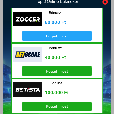
Top 3 Online Bukméker
Bónusz:
60,000 Ft
Ez a bukméker nagyon könnyen kezelhető, jól átlátható mobilos felületet
Fogadj most
rakott össze, ami minden mobil eszközről, operációs rendszertől és
képernyőmérettől függetlenül elérhető.
Bónusz:
Androidon vagy iOS-en
is ugyanúgy magyar nyelvű az oldal, mint az
40,000 Ft
asztali gépen. Sajnos
Betinia app
még nem létezik, de nem is fog erre
igényünk mutatkozni, hiszen a mobil böngészőből megnyitott Betinia is
Fogadj most
nagyon korrektül van összerakva.
A belépési képernyő kicsit másabb, mint a legtöbb
sportfogadási oldalak
,
Bónusz:
hiszen itt az egész oldalt betöltik az aktuális ajánlatok, az üdvözlő
100,000 Ft
csomag, a versenyek és a többi promóció.
Ezen kívül még a képernyőn látható a bal felső sarokban a három vonal a
Fogadj most
többi menü eléréséhez, illetve egyetlen érintéssel be tudunk jelentkezni
és regisztrálni. Az oldal mobilon is nagyon gyorsan töltődik, jól reagál az