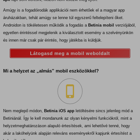
Amúgy is a fogadóirodák applikációi nem érhetőek el a magyar app
áruházakban, tehát amúgy se lenne túl egyszerű feltelepíteni őket.
Androidon is tökéletesen működik a fogadás a
Betinia mobil
verziójából,
egyetlen érintéssel megjelenik a kiválasztott esemény a szelvényünkön
és innen már csak pár érintés, hogy játékba is küldjük.
Látogasd meg a mobil weboldalt
Mi a helyzet az „almás” mobil eszközökkel?
phone_iphone
Nem meglepő módon,
Betinia iOS app
letöltésére sincs jelenleg mód a
Betiniánál. Így le kell mondanunk az olyan kényelmi funkciókról, mint a
helyzetmeghatározáson alapuló értesítések, ami lehetővé tenné, hogy
akár a lakóhelyünk alapján releváns eseményekről kapjunk értesítést a