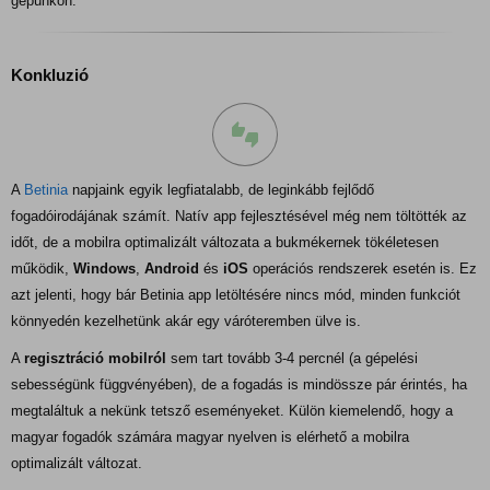
gépünkön.
Konkluzió
thumbs_up_down
A
Betinia
napjaink egyik legfiatalabb, de leginkább fejlődő
fogadóirodájának számít. Natív app fejlesztésével még nem töltötték az
időt, de a mobilra optimalizált változata a bukmékernek tökéletesen
működik,
Windows
,
Android
és
iOS
operációs rendszerek esetén is. Ez
azt jelenti, hogy bár Betinia app letöltésére nincs mód, minden funkciót
könnyedén kezelhetünk akár egy váróteremben ülve is.
A
regisztráció mobilról
sem tart tovább 3-4 percnél (a gépelési
sebességünk függvényében), de a fogadás is mindössze pár érintés, ha
megtaláltuk a nekünk tetsző eseményeket. Külön kiemelendő, hogy a
magyar fogadók számára magyar nyelven is elérhető a mobilra
optimalizált változat.