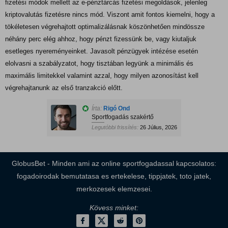
fizetési módok mellett az e-pénztárcás fizetési megoldások, jelenleg
kriptovalutás fizetésre nincs mód. Viszont amit fontos kiemelni, hogy a
tökéletesen végrehajtott optimalizálásnak köszönhetően mindössze
néhány perc elég ahhoz, hogy pénzt fizessünk be, vagy kiutaljuk
esetleges nyereményeinket. Javasolt pénzügyek intézése esetén
elolvasni a szabályzatot, hogy tisztában legyünk a minimális és
maximális limitekkel valamint azzal, hogy milyen azonosítást kell
végrehajtanunk az első tranzakció előtt.
Írta:
Rigó Ond
Rigó Ond
Sportfogadás szakértő
Legutóbbi frissítés:
26 Július, 2026
GlobusBet - Minden ami az online sportfogadassal kapcsolatos:
fogadoirodak bemutatasa es ertekelese, tippjatek, toto jatek,
merkozesek elemzesei.
Kövess minket: