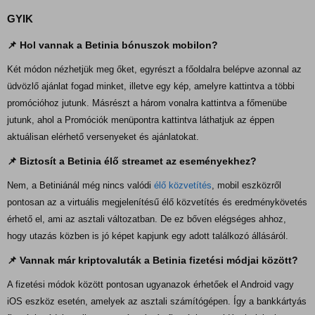
GYIK
📌 Hol vannak a Betinia bónuszok mobilon?
Két módon nézhetjük meg őket, egyrészt a főoldalra belépve azonnal az
üdvözlő ajánlat fogad minket, illetve egy kép, amelyre kattintva a többi
promócióhoz jutunk. Másrészt a három vonalra kattintva a főmenübe
jutunk, ahol a Promóciók menüpontra kattintva láthatjuk az éppen
aktuálisan elérhető versenyeket és ajánlatokat.
📌 Biztosít a Betinia élő streamet az eseményekhez?
Nem, a Betiniánál még nincs valódi
élő közvetítés
, mobil eszközről
pontosan az a virtuális megjelenítésű élő közvetítés és eredménykövetés
érhető el, ami az asztali változatban. De ez bőven elégséges ahhoz,
hogy utazás közben is jó képet kapjunk egy adott találkozó állásáról.
📌 Vannak már kriptovaluták a Betinia fizetési módjai között?
A fizetési módok között pontosan ugyanazok érhetőek el Android vagy
iOS eszköz esetén, amelyek az asztali számítógépen. Így a bankkártyás