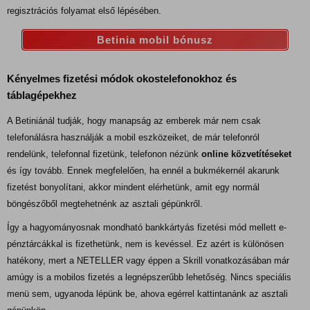
regisztrációs folyamat első lépésében.
Betinia mobil bónusz
Kényelmes fizetési módok okostelefonokhoz és
táblagépekhez
A Betiniánál tudják, hogy manapság az emberek már nem csak
telefonálásra használják a mobil eszközeiket, de már telefonról
rendelünk, telefonnal fizetünk, telefonon nézünk
online közvetítéseket
és így tovább. Ennek megfelelően, ha ennél a bukmékernél akarunk
fizetést bonyolítani, akkor mindent elérhetünk, amit egy normál
böngészőből megtehetnénk az asztali gépünkről.
Így a hagyományosnak mondható bankkártyás fizetési mód mellett e-
pénztárcákkal is fizethetünk, nem is kevéssel. Ez azért is különösen
hatékony, mert a NETELLER vagy éppen a Skrill vonatkozásában már
amúgy is a mobilos fizetés a legnépszerűbb lehetőség. Nincs speciális
menü sem, ugyanoda lépünk be, ahova egérrel kattintanánk az asztali