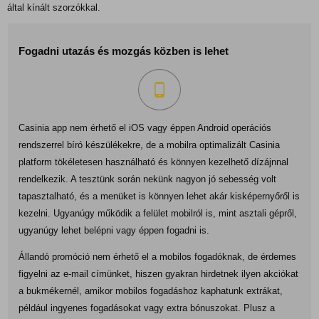
által kínált szorzókkal.
Fogadni utazás és mozgás közben is lehet
phone_android
Casinia app nem érhető el iOS vagy éppen Android operációs
rendszerrel bíró készülékekre, de a mobilra optimalizált Casinia
platform tökéletesen használható és könnyen kezelhető dízájnnal
rendelkezik. A tesztünk során nekünk nagyon jó sebesség volt
tapasztalható, és a menüket is könnyen lehet akár kisképernyőről is
kezelni. Ugyanúgy működik a felület mobilról is, mint asztali gépről,
ugyanúgy lehet belépni vagy éppen fogadni is.
Állandó promóció nem érhető el a mobilos fogadóknak, de érdemes
figyelni az e-mail címünket, hiszen gyakran hirdetnek ilyen akciókat
a bukmékernél, amikor mobilos fogadáshoz kaphatunk extrákat,
például ingyenes fogadásokat vagy extra bónuszokat. Plusz a