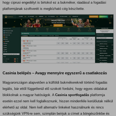
hogy ciprusi engedélyt is birtokol ez a bukméker, ráadásul a fogadási
platformjának szoftverét is megbízható cég készítette.
Casinia belépés – Avagy mennyire egyszerű a csatlakozás
Magyarországon alapvetően a külföldi bukmékereknél történő fogadás
legális, bár ettől függetlenül elő szokott fordulni, hogy egyes oldalakat
blokkolnak a magyar hatóságok. A
Casinia sportfogadás
platformja
esetén ezzel nem kell foglalkoznunk, hiszen mindenféle kerülőutak nélkül
elérhető az oldal. Nem kell alternatív linkeket használnunk és nincs
szükségünk VPN-re sem, szimplán beírjuk a címet a böngészőnkbe és