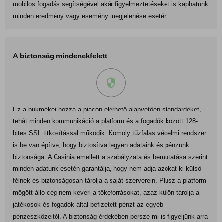
mobilos fogadás segítségével akár figyelmeztetéseket is kaphatunk
minden eredmény vagy esemény megjelenése esetén.
A biztonság mindenekfelett
security
Ez a bukméker hozza a piacon elérhető alapvetően standardeket,
tehát minden kommunikáció a platform és a fogadók között 128-
bites SSL titkosítással működik. Komoly tűzfalas védelmi rendszer
is be van építve, hogy biztosítva legyen adataink és pénzünk
biztonsága. A Casinia emellett a szabályzata és bemutatása szerint
minden adatunk esetén garantálja, hogy nem adja azokat ki külső
félnek és biztonságosan tárolja a saját szerverein. Plusz a platform
mögött álló cég nem keveri a tőkeforrásokat, azaz külön tárolja a
játékosok és fogadók által befizetett pénzt az egyéb
pénzeszközeitől. A biztonság érdekében persze mi is figyeljünk arra