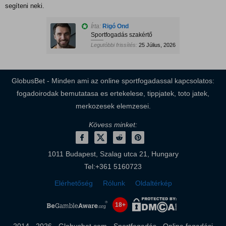
segíteni neki.
Írta:
Rigó Ond
Rigó Ond
Sportfogadás szakértő
Legutóbbi frissítés:
25 Július, 2026
GlobusBet - Minden ami az online sportfogadassal kapcsolatos:
fogadoirodak bemutatasa es ertekelese, tippjatek, toto jatek,
merkozesek elemzesei.
Kövess minket:
1011 Budapest, Szalag utca 21, Hungary
Tel:+361 5160723
Elérhetőség
Rólunk
Oldaltérkép
18+