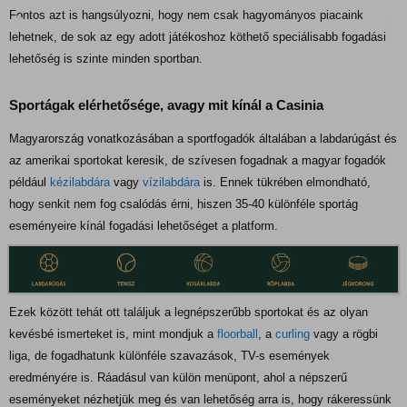
Fontos azt is hangsúlyozni, hogy nem csak hagyományos piacaink
lehetnek, de sok az egy adott játékoshoz köthető speciálisabb fogadási
lehetőség is szinte minden sportban.
Sportágak elérhetősége, avagy mit kínál a Casinia
Magyarország vonatkozásában a sportfogadók általában a labdarúgást és
az amerikai sportokat keresik, de szívesen fogadnak a magyar fogadók
például
kézilabdára
vagy
vízilabdára
is. Ennek tükrében elmondható,
hogy senkit nem fog csalódás érni, hiszen 35-40 különféle sportág
eseményeire kínál fogadási lehetőséget a platform.
Ezek között tehát ott találjuk a legnépszerűbb sportokat és az olyan
kevésbé ismerteket is, mint mondjuk a
floorball
, a
curling
vagy a rögbi
liga, de fogadhatunk különféle szavazások, TV-s események
eredményére is. Ráadásul van külön menüpont, ahol a népszerű
eseményeket nézhetjük meg és van lehetőség arra is, hogy rákeressünk