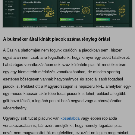
A bukméker által kínált piacok száma tényleg óriási
A Casinia platformján nem fogunk csalódni a piacokban sem, hiszen
egyáltalán nem csak arra fogadhatunk, hogy ki nyer egy adott találkozót.
Labdarúgás vonatkozásában sok száz különféle piac áll rendelkezésre
egy-egy kiemeltebb mérkőzés vonatkozásában, de minden sportág
esetében bőségesen vannak hagyományos és speciálisabb fogadási
piacok is. Például ott a Magyarországon is népszerű NFL, amelyben egy-
egy meccs kapcsán akár több tucat piacunk is lehet, például a legtöbb
gólt hozó félidő, a legtöbb pontot hozó negyed vagy a páros/páratlan
végeredmény.
Ugyanígy sok tucat piacunk van
kosárlabda
vagy éppen röplabda
vonatkozásában is, bár azért emeljük ki, hogy némely fogadási piac
nevét nem magyarosították megfelelően, ez azért ne lepjen meg minket.