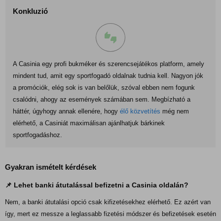
Konkluzió
thumbs_up_down
A Casinia egy profi bukméker és szerencsejátékos platform, amely
mindent tud, amit egy sportfogadó oldalnak tudnia kell. Nagyon jók
a promóciók, elég sok is van belőlük, szóval ebben nem fogunk
csalódni, ahogy az események számában sem. Megbízható a
háttér, úgyhogy annak ellenére, hogy
élő közvetítés
még nem
elérhető, a Casiniát maximálisan ajánlhatjuk bárkinek
sportfogadáshoz.
Gyakran ismételt kérdések
📌 Lehet banki átutalással befizetni a Casinia oldalán?
Nem, a banki átutalási opció csak kifizetésekhez elérhető. Ez azért van
így, mert ez messze a leglassabb fizetési módszer és befizetések esetén