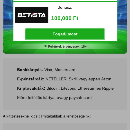
a lakcímünk igazolásához kell) segítségével tudjuk megtenni az
Bónusz:
Azonosítás menüpont alatt, nagyjából 2-3 perc alatt.
100,000 Ft
Casinia kifizetés – Letétbe helyezés és visszavonás
Fogadj most
A
Casinia fizetési módok
alapvetően elég széles kört lefednek,
természetesen országtól függően vannak eltérések, így Magyarország
*F. Feltételek érvényesek! 18+
tekintetében a következő fizetési módokat használhatjuk befizetésekhez:
Bankkártyák:
Visa, Mastercard
E-pénztárcák:
NETELLER, Skrill vagy éppen Jeton
Kriptovaluták:
Bitcoin, Litecoin, Ethereum és Ripple
Előre feltöltős kártya, avagy paysafecard
A kifizetéseknél kicsit limitáltabbak a lehetőségeink: