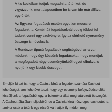
A kis kockában tudjuk megadni a tétünket, de
vigyázzunk, mert alapesetben be is van ide már állítva
egy érték.
Az Egyszer fogadások esetén egyetlen meccsre
fogadunk, a Kombinált fogadásoknál pedig többet fel
tudunk venni egy szelvényre, így az elérhető nyeremény
összege is növekszik.
A Rendszer típusú fogadások segítségével arra van
módunk, hogy úgy kössünk fogadásokat, hogy mondjuk
a megfogadott négy eseményünkből egyet elbukva is
nyerjünk egy kisebb összeget.
Emeljük ki azt is, hogy a Casinia kínál a fogadók számára Cashout
lehetőséget, ami lehetővé teszi, hogy egy esemény befejeződése előtt
kiszálljunk a fogadásból egy, a bukméker által meghatározott összegért.
A Cashout általában teljeskörű, de a Casinia kínál részleges cashoutot is,
amikor csak a tétünk egy részét válthatjuk ily módon meg.