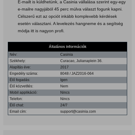
E-mailt is küldhetünk, a Casinia vállalása szerint egy-egy
e-mailre nagyjából 45 perc múlva választ fogunk kapni.
Célszerű ezt az opciót inkább komplexebb kérdések
esetén választani. A levelezés hangneme és a segítség
módja itt is nagyon profi.
Általános információk
Név:
Casinia
Székhely:
Curacao, Julianaplein 36.
Alapítás éve:
2017
Engedély száma:
8048 / JAZ2016-064
Élő fogadás:
Igen
Élő közvetítés:
Nem
Mobil applikáció:
Nincs
Telefon:
Nincs
Élő chat:
24/7
Email cím:
support@casinia.com