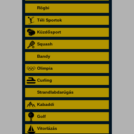
Rögbi
Téli Sportok
Küzdősport
Squash
Bandy
Olimpia
Curling
Strandlabdarúgás
Kabaddi
Golf
Vitorlázás