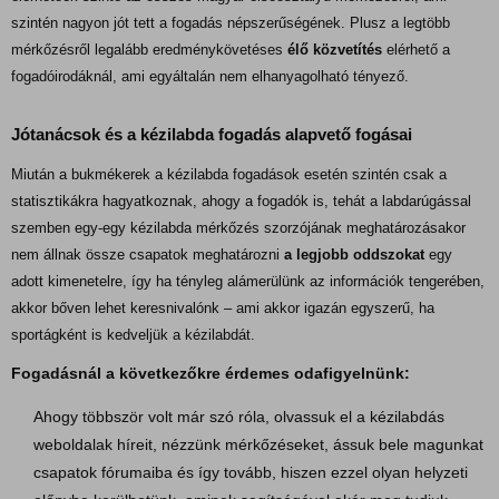
szintén nagyon jót tett a fogadás népszerűségének. Plusz a legtöbb
mérkőzésről legalább eredménykövetéses
élő közvetítés
elérhető a
fogadóirodáknál, ami egyáltalán nem elhanyagolható tényező.
Jótanácsok és a kézilabda fogadás alapvető fogásai
Miután a bukmékerek a kézilabda fogadások esetén szintén csak a
statisztikákra hagyatkoznak, ahogy a fogadók is, tehát a labdarúgással
szemben egy-egy kézilabda mérkőzés szorzójának meghatározásakor
nem állnak össze csapatok meghatározni
a legjobb oddszokat
egy
adott kimenetelre, így ha tényleg alámerülünk az információk tengerében,
akkor bőven lehet keresnivalónk – ami akkor igazán egyszerű, ha
sportágként is kedveljük a kézilabdát.
Fogadásnál a következőkre érdemes odafigyelnünk:
Ahogy többször volt már szó róla, olvassuk el a kézilabdás
weboldalak híreit, nézzünk mérkőzéseket, ássuk bele magunkat
csapatok fórumaiba és így tovább, hiszen ezzel olyan helyzeti