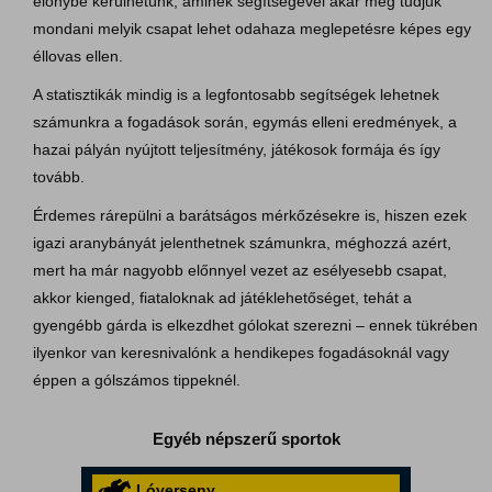
előnybe kerülhetünk, aminek segítségével akár meg tudjuk
mondani melyik csapat lehet odahaza meglepetésre képes egy
éllovas ellen.
A statisztikák mindig is a legfontosabb segítségek lehetnek
számunkra a fogadások során, egymás elleni eredmények, a
hazai pályán nyújtott teljesítmény, játékosok formája és így
tovább.
Érdemes rárepülni a barátságos mérkőzésekre is, hiszen ezek
igazi aranybányát jelenthetnek számunkra, méghozzá azért,
mert ha már nagyobb előnnyel vezet az esélyesebb csapat,
akkor kienged, fiataloknak ad játéklehetőséget, tehát a
gyengébb gárda is elkezdhet gólokat szerezni – ennek tükrében
ilyenkor van keresnivalónk a hendikepes fogadásoknál vagy
éppen a gólszámos tippeknél.
Egyéb népszerű sportok
Lóverseny