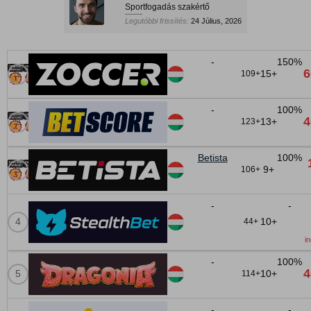
Sportfogadás szakértő
Legutóbbi frissítés:
24 Július, 2026
-
150%
6
15+
109+
-
100%
4
13+
123+
Betista
100%
9+
106+
-
-
10+
44+
i
-
100%
4
10+
114+
-
-