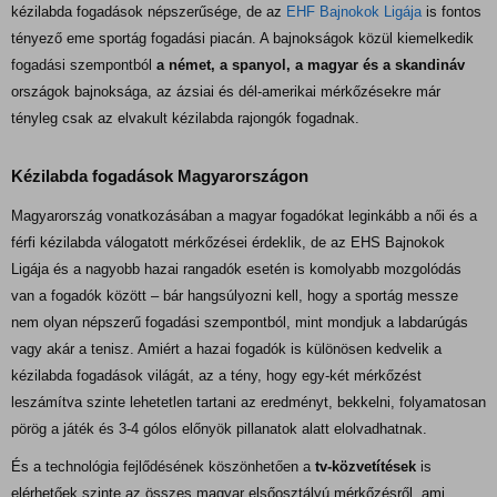
kézilabda fogadások népszerűsége, de az
EHF Bajnokok Ligája
is fontos
tényező eme sportág fogadási piacán. A bajnokságok közül kiemelkedik
fogadási szempontból
a német, a spanyol, a magyar és a skandináv
országok bajnoksága, az ázsiai és dél-amerikai mérkőzésekre már
tényleg csak az elvakult kézilabda rajongók fogadnak.
Kézilabda fogadások Magyarországon
Magyarország vonatkozásában a magyar fogadókat leginkább a női és a
férfi kézilabda válogatott mérkőzései érdeklik, de az EHS Bajnokok
Ligája és a nagyobb hazai rangadók esetén is komolyabb mozgolódás
van a fogadók között – bár hangsúlyozni kell, hogy a sportág messze
nem olyan népszerű fogadási szempontból, mint mondjuk a labdarúgás
vagy akár a tenisz. Amiért a hazai fogadók is különösen kedvelik a
kézilabda fogadások világát, az a tény, hogy egy-két mérkőzést
leszámítva szinte lehetetlen tartani az eredményt, bekkelni, folyamatosan
pörög a játék és 3-4 gólos előnyök pillanatok alatt elolvadhatnak.
És a technológia fejlődésének köszönhetően a
tv-közvetítések
is
elérhetőek szinte az összes magyar elsőosztályú mérkőzésről, ami