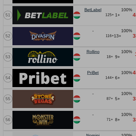
BetLabel
100%
4
1+
125+
-
100%
3
13+
116+
Rollino
100%
9+
18+
4
PriBet
100%
6+
144+
-
100%
3
5+
87+
-
100%
3
8+
71+
Nomini
100%