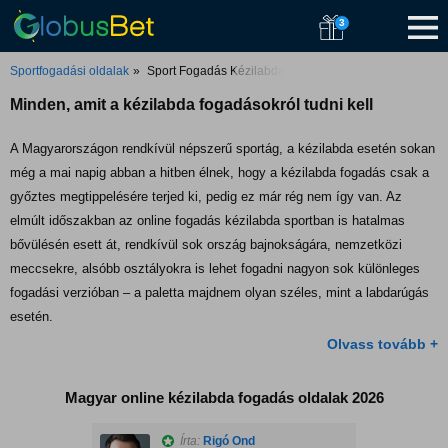
Skip
3
to
content
Sportfogadási oldalak
Sport Fogadás Kézilabda
Minden, amit a kézilabda fogadásokról tudni kell
A Magyarországon rendkívül népszerű sportág, a kézilabda esetén sokan
még a mai napig abban a hitben élnek, hogy a kézilabda fogadás csak a
győztes megtippelésére terjed ki, pedig ez már rég nem így van. Az
elmúlt időszakban az online fogadás kézilabda sportban is hatalmas
bővülésén esett át, rendkívül sok ország bajnokságára, nemzetközi
meccsekre, alsóbb osztályokra is lehet fogadni nagyon sok különleges
fogadási verzióban – a paletta majdnem olyan széles, mint a labdarúgás
esetén.
Olvass tovább +
Magyar online kézilabda fogadás oldalak 2026
Írta:
Rigó Ond
Rigó Ond