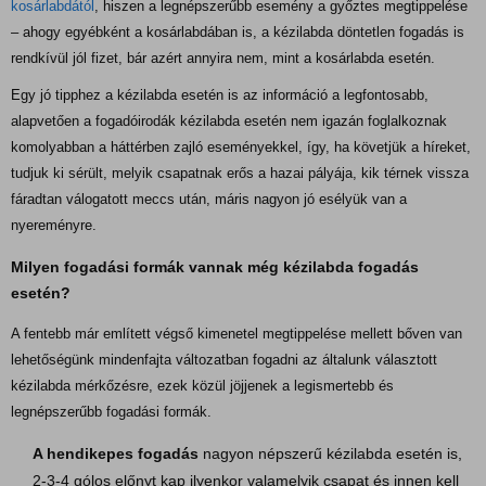
kosárlabdától
, hiszen a legnépszerűbb esemény a győztes megtippelése
– ahogy egyébként a kosárlabdában is, a kézilabda döntetlen fogadás is
rendkívül jól fizet, bár azért annyira nem, mint a kosárlabda esetén.
Egy jó tipphez a kézilabda esetén is az információ a legfontosabb,
alapvetően a fogadóirodák kézilabda esetén nem igazán foglalkoznak
komolyabban a háttérben zajló eseményekkel, így, ha követjük a híreket,
tudjuk ki sérült, melyik csapatnak erős a hazai pályája, kik térnek vissza
fáradtan válogatott meccs után, máris nagyon jó esélyük van a
nyereményre.
Milyen fogadási formák vannak még kézilabda fogadás
esetén?
A fentebb már említett végső kimenetel megtippelése mellett bőven van
lehetőségünk mindenfajta változatban fogadni az általunk választott
kézilabda mérkőzésre, ezek közül jöjjenek a legismertebb és
legnépszerűbb fogadási formák.
A hendikepes fogadás
nagyon népszerű kézilabda esetén is,
2-3-4 gólos előnyt kap ilyenkor valamelyik csapat és innen kell