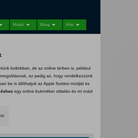
Mobil
Blog
Más
k
ünk boltokban, de az online térben is, például
 megoldásnak, ez pedig az, hogy rendelkezzünk
 be is állíthatjuk az Apple fizetési módját és
etéshez
egy online bukméker oldalán és mi mást
026