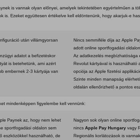
nek is vannak olyan előnyei, amelyek tekintetében egyértelműen a több
is. Ezeket együttesen értékelve kell eldöntenünk, hogy akarjuk-e has
figuráció után villámgyorsan
Nincs semmiféle díja az Apple Pay
adott online sportfogadási oldalo
ügyi adatot a befizetéskor
Az adatkezelés megbízhatósága é
tyát is betehetünk, ami azért
Revolut kártyával is használható
öbb embernek 2-3 kártyája van
opciója az Apple fizetési applikác
Szinte minden manapság elérhető
oldalán ellenőrizhető a pontos esz
ket mindenképpen figyelembe kell vennünk:
ple Paynek az, hogy nem lehet
Nagyon sok olyan online sportfog
ne sportfogadási oldalon sem
nincs
Apple Pay Hungary
vagy R
ző eszközökkel használható, de
Regionális korlátozások is vanna