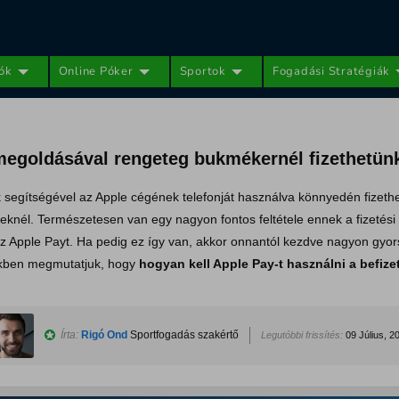
ók
Online Póker
Sportok
Fogadási Stratégiák
megoldásával rengeteg bukmékernél fizethetün
segítségével az Apple cégének telefonját használva könnyedén fizethet
nél. Természetesen van egy nagyon fontos feltétele ennek a fizetési
 Apple Payt. Ha pedig ez így van, akkor onnantól kezdve nagyon gyorsan
zőkben megmutatjuk, hogy
hogyan kell Apple Pay-t használni a befiz
Rigó Ond
Írta:
Rigó Ond
Sportfogadás szakértő
Legutóbbi frissítés:
09 Július, 2