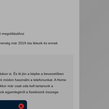
t
megoldásához
nerség már 2019 óta létezik és ennek
kon is. És itt jön a képbe a bevezetőben
nló módon használni a telefonunkat. A Home
kkor már csak oda kell tartanunk a
yánk egyenlegéről a fizetésünk összege.