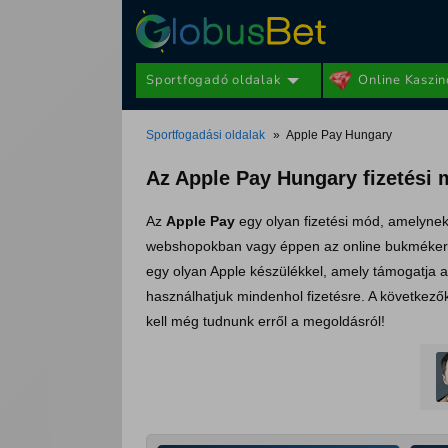
Skip
to
content
Sportfogadó oldalak
Online Kaszin
Sportfogadási oldalak
Apple Pay Hungary
Az Apple Pay Hungary fizetési 
Az
Apple Pay
egy olyan fizetési mód, amelynek 
webshopokban vagy éppen az online bukmékerek
egy olyan Apple készülékkel, amely támogatja az
használhatjuk mindenhol fizetésre. A követke
kell még tudnunk erről a megoldásról!