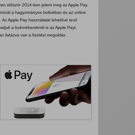
zen először 2014-ben jelent meg az Apple Pay.
erminál a hagyományos boltokban és az online
. Az Apple Pay használatát lehetővé tevő
hatjuk a bukmékereknél is az Apple Payt,
n listázva van a fizetési megoldás