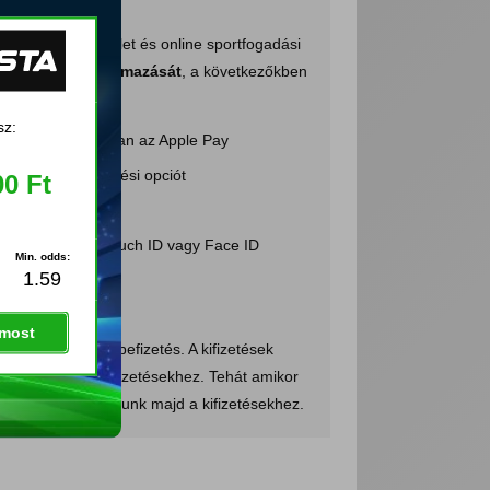
áz, online felület és online sportfogadási
z
Apple Pay alkalmazását
, a következőkben
z:
módok között ott van az Apple Pay
sük meg a befizetési opciót
00 Ft
ánt összeget és Touch ID vagy Face ID
Min. odds:
1.59
 most
rehajtható egy befizetés. A kifizetések
álhatjuk, csak befizetésekhez. Tehát amikor
ési módot használunk majd a kifizetésekhez.