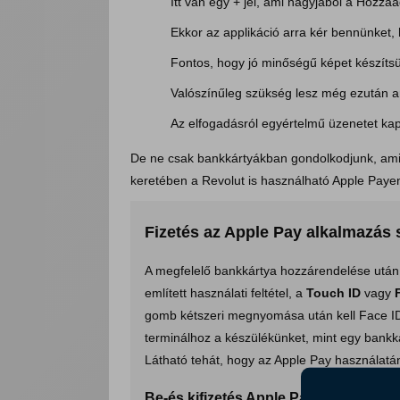
Itt van egy + jel, ami nagyjából a Hozzá
Ekkor az applikáció arra kér bennünket, 
Fontos, hogy jó minőségű képet készítsü
Valószínűleg szükség lesz még ezután arr
Az elfogadásról egyértelmű üzenetet ka
De ne csak bankkártyákban gondolkodjunk, amik
keretében a Revolut is használható Apple Paye
Fizetés az Apple Pay alkalmazás 
A megfelelő bankkártya hozzárendelése után 
említett használati feltétel, a
Touch ID
vagy
gomb kétszeri megnyomása után kell Face ID 
terminálhoz a készülékünket, mint egy bankkár
Látható tehát, hogy az Apple Pay használatána
Be-és kifizetés Apple Pay sportfogad