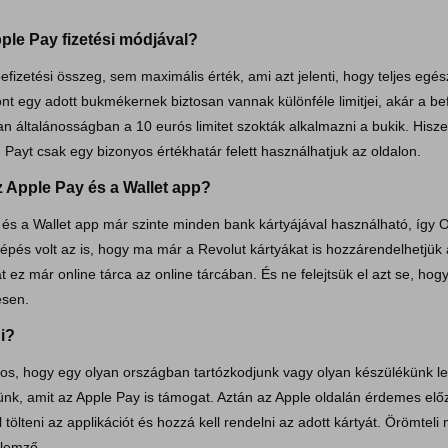
ple Pay fizetési módjával?
fizetési összeg, sem maximális érték, ami azt jelenti, hogy teljes egé
szont egy adott bukmékernek biztosan vannak különféle limitjei, akár 
általánosságban a 10 eurós limitet szokták alkalmazni a bukik. Hisze
 Payt csak egy bizonyos értékhatár felett használhatjuk az oldalon.
 Apple Pay és a Wallet app?
s a Wallet app már szinte minden bank kártyájával használható, így 
épés volt az is, hogy ma már a Revolut kártyákat is hozzárendelhetjük 
t ez már online tárca az online tárcában. És ne felejtsük el azt se, hog
esen.
i?
tos, hogy egy olyan országban tartózkodjunk vagy olyan készülékünk l
ünk, amit az Apple Pay is támogat. Aztán az Apple oldalán érdemes elő
l tölteni az applikációt és hozzá kell rendelni az adott kártyát. Örömte
llemző.