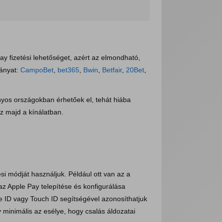
Pay fizetési lehetőséget, azért az elmondható,
hányat:
CampoBet
,
bet365
,
Bwin
,
Betfair
,
20Bet
,
nyos országokban érhetőek el, tehát hiába
z majd a kínálatban.
si módját használjuk. Például ott van az a
z Apple Pay telepítése és konfigurálása
e ID vagy Touch ID segítségével azonosíthatjuk
minimális az esélye, hogy csalás áldozatai