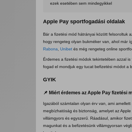
ezek esetében sem mindegyikkel
Apple Pay sportfogadási oldalak
Bár a fizetési mód hátrányai között felsoroltuk 
hogy rengeteg olyan bukméker van, ahol már így
Rabona
,
Unibet
és még rengeteg online sportfo
Érdemes a fizetési módok tekintetében azzal is
fogad el mondjuk egy tucat befizetési módot a 
GYIK
📌 Miért érdemes az Apple Pay fizetési 
Igazából számtalan olyan érv van, ami amellett 
megbízhatóság és biztonság, amelyet az Apple e
villámgyors és egyszerű. Ráadásul, amikor fize
magunkat és a befizetésünk villámgyorsan végbe