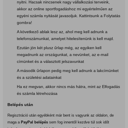
nyitni. Hacsak nincsenek nagy vállalkozási terveink,
akkor az online sportfogadáshoz mi egyértelműen az
egyéni számla nyitását javasoljuk. Kattintsunk a Folytatás
gombra!
A következő ablak lesz az, ahol meg kell adnunk a
telefonszámunkat, amelyet hitelesítenünk is kell majd.
Ezután jön két plusz űrlap még, az egyiken kell
megadnunk az országunkat, a nevünket, az e-mail
címünket és a választott jelszavunkat
A második űrlapon pedig meg kell adnunk a lakcímünket
és a születési adatainkat
Ha ez megvan, akkor nincs más hátra, mint az Elfogadás
és számla létrehozása
Belépés után
Regisztráció után egyébként már bent is vagyunk az oldalon, de
maga a
PayPal belépés
sem fog innentől kezdve túl sok időt