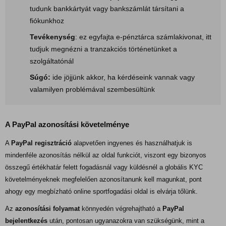
tudunk bankkártyát vagy bankszámlát társítani a
fiókunkhoz
Tevékenység
: ez egyfajta e-pénztárca számlakivonat, itt
tudjuk megnézni a tranzakciós történetünket a
szolgáltatónál
Súgó:
ide jöjjünk akkor, ha kérdéseink vannak vagy
valamilyen problémával szembesültünk
A PayPal azonosítási követelménye
A
PayPal regisztráció
alapvetően ingyenes és használhatjuk is
mindenféle azonosítás nélkül az oldal funkciót, viszont egy bizonyos
összegű értékhatár felett fogadásnál vagy küldésnél a globális KYC
követelményeknek megfelelően azonosítanunk kell magunkat, pont
ahogy egy megbízható online sportfogadási oldal is elvárja tőlünk.
Az
azonosítási folyamat
könnyedén végrehajtható a
PayPal
bejelentkezés
után, pontosan ugyanazokra van szükségünk, mint a