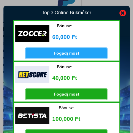
Top 3 Online Bukméker
A
PayPal e-pénztárca
az egyik első elektronikus fizetési megoldásként
Bónusz:
jött létre még 1998-ban, tehát az internet őskorában, akkor persze még
Confinity néven ismertük. Akkor született meg a PayPal, amikor a
60,000 Ft
szolgáltatás egyesült Elon Musk fizetési megoldásával 2000-ben, majd
nagy ismertségre 2001-ben tett szert, amikor tőzsdére is került. Az
Fogadj most
elektronikus fizetéseknek nagy lökést adott a tény, hogy az eBay később
megvásárolta a PayPalt és szinte minden termékénél el is fogadta ezt az
Bónusz:
e-pénztárcát.
40,000 Ft
A
PayPal használata
évről-évre egyre jobban terjedt, a 2010-es években
már évi 150-200 milliárd dollár volt a tranzakciós volumen a megoldással.
Fogadj most
2015 óta külön cégként működik és népszerűsége továbbra is töretlen.
Alapvetően ez is úgy működik, mint a legtöbb e-pénztárca, tehát a
Bónusz:
bankszámlánkat vagy más tárcáinkat tudjuk hozzárendelni és utána
afféle közvetítő eszközként az oldalakon a PayPalról fizethetünk,
100,000 Ft
anélkül, hogy a banki adatainkat ki kelljen adnunk kevésbé ismert
áruházakban, szolgáltatóknál. A többi e-pénztárcához hasonlóan a