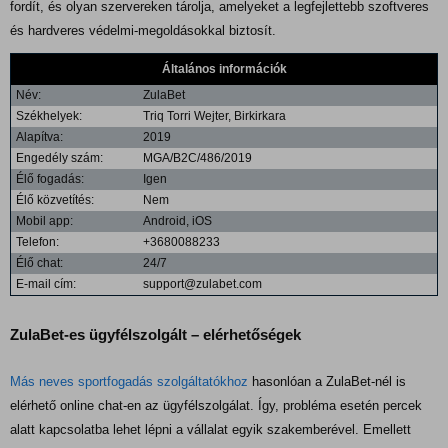
fordít, és olyan szervereken tárolja, amelyeket a legfejlettebb szoftveres
és hardveres védelmi-megoldásokkal biztosít.
Általános információk
Név:
ZulaBet
Székhelyek:
Triq Torri Wejter, Birkirkara
Alapítva:
2019
Engedély szám:
MGA/B2C/486/2019
Élő fogadás:
Igen
Élő közvetítés:
Nem
Mobil app:
Android, iOS
Telefon:
+3680088233
Élő chat:
24/7
E-mail cím:
support@zulabet.com
ZulaBet-es ügyfélszolgált – elérhetőségek
Más neves sportfogadás szolgáltatókhoz
hasonlóan a ZulaBet-nél is
elérhető online chat-en az ügyfélszolgálat. Így, probléma esetén percek
alatt kapcsolatba lehet lépni a vállalat egyik szakemberével. Emellett