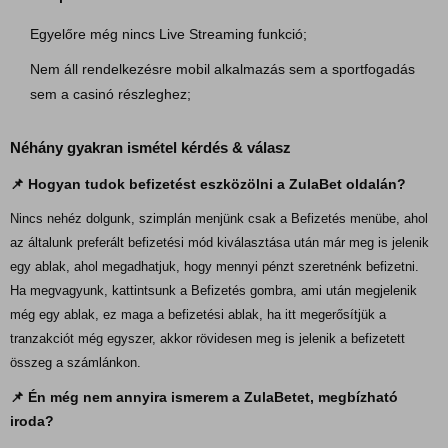
Egyelőre még nincs Live Streaming funkció;
Nem áll rendelkezésre mobil alkalmazás sem a sportfogadás
sem a casinó részleghez;
Néhány gyakran ismétel kérdés & válasz
📌 Hogyan tudok befizetést eszközölni a ZulaBet oldalán?
Nincs nehéz dolgunk, szimplán menjünk csak a Befizetés menübe, ahol
az általunk preferált befizetési mód kiválasztása után már meg is jelenik
egy ablak, ahol megadhatjuk, hogy mennyi pénzt szeretnénk befizetni.
Ha megvagyunk, kattintsunk a Befizetés gombra, ami után megjelenik
még egy ablak, ez maga a befizetési ablak, ha itt megerősítjük a
tranzakciót még egyszer, akkor rövidesen meg is jelenik a befizetett
összeg a számlánkon.
📌 Én még nem annyira ismerem a ZulaBetet, megbízható
iroda?