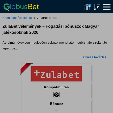
Skip
3
to
content
Sportfogadási oldalak
ZulaBet Ismertető
ZulaBet vélemények – Fogadási bónuszok Magyar
játékosoknak 2026
Az elmúlt években meglepően soknak mondható megbízható szoláltató
lépett be
...
Olvass tovább +
Kompatibilitás
Bónusz
—