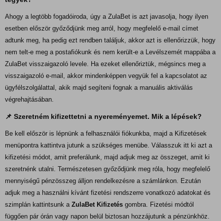
Ahogy a legtöbb fogadóiroda, úgy a ZulaBet is azt javasolja, hogy ilyen
esetben először győződjünk meg arról, hogy megfelelő e-mail címet
adtunk meg, ha pedig ezt rendben találjuk, akkor azt is ellenőrizzük, hogy
nem telt-e meg a postafiókunk és nem került-e a Levélszemét mappába a
ZulaBet visszaigazoló levele. Ha ezeket ellenőriztük, mégsincs meg a
visszaigazoló e-mail, akkor mindenképpen vegyük fel a kapcsolatot az
ügyfélszolgálattal, akik majd segíteni fognak a manuális aktiválás
végrehajtásában.
📌 Szeretném kifizettetni a nyereményemet. Mik a lépések?
Be kell először is lépnünk a felhasználói fiókunkba, majd a Kifizetések
menüpontra kattintva jutunk a szükséges menübe. Válasszuk itt ki azt a
kifizetési módot, amit preferálunk, majd adjuk meg az összeget, amit ki
szeretnénk utalni. Természetesen győződjünk meg róla, hogy megfelelő
mennyiségű pénzösszeg álljon rendelkezésre a számlánkon. Ezután
adjuk meg a használni kívánt fizetési rendszerre vonatkozó adatokat és
szimplán kattintsunk a
ZulaBet Kifizetés
gombra. Fizetési módtól
függően pár órán vagy napon belül biztosan hozzájutunk a pénzünkhöz.