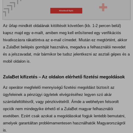
Az űrlap mindkét oldalának kitöltését követően (kb. 1-2 percen belül)
kapsz majd egy e-mailt, amiben meg kell erősítened egy verifikációs
hivatkozásra rákattintva az e-mail címedet. Miután ez megtörtént, akkor
a ZulaBet belépés gombját használva, megadva a felhasználói nevedet
és a jelszavadat, már bármikor be tudsz jelentkezni az asztali gépes és a
mobil oldalon is.
ZulaBet kifizetés – Az oldalon elérhető fizetési megoldások
Az operátor megfelelő mennyiségű fizetési megoldást biztosít az
ügyfeleinek a pénzügyi ügyletek elvégzéséhez legyen szó akár
számlafeltöltésről, vagy pénzkivételről. Ámde a webhelyen felsorolt
opciók nem mindegyike érhető el a ZulaBet magyar felhasználói
esetében. Ezért csak azokat a megoldásokat fogjuk lentebb bemutatni,
amelyek garantáltan problémamentesen használhatók Magyarországról
is.