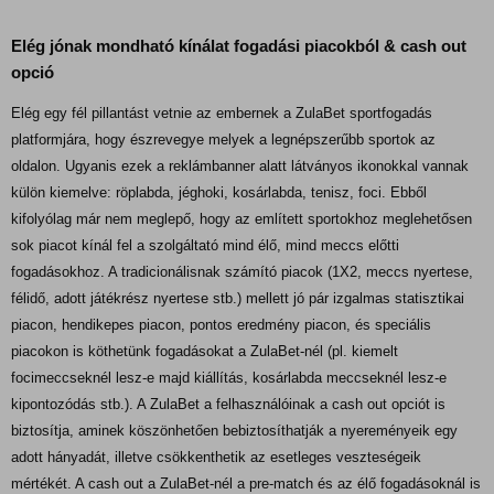
Elég jónak mondható kínálat fogadási piacokból & cash out
opció
Elég egy fél pillantást vetnie az embernek a ZulaBet sportfogadás
platformjára, hogy észrevegye melyek a legnépszerűbb sportok az
oldalon. Ugyanis ezek a reklámbanner alatt látványos ikonokkal vannak
külön kiemelve: röplabda, jéghoki, kosárlabda, tenisz, foci. Ebből
kifolyólag már nem meglepő, hogy az említett sportokhoz meglehetősen
sok piacot kínál fel a szolgáltató mind élő, mind meccs előtti
fogadásokhoz. A tradicionálisnak számító piacok (1X2, meccs nyertese,
félidő, adott játékrész nyertese stb.) mellett jó pár izgalmas statisztikai
piacon, hendikepes piacon, pontos eredmény piacon, és speciális
piacokon is köthetünk fogadásokat a ZulaBet-nél (pl. kiemelt
focimeccseknél lesz-e majd kiállítás, kosárlabda meccseknél lesz-e
kipontozódás stb.). A ZulaBet a felhasználóinak a cash out opciót is
biztosítja, aminek köszönhetően bebiztosíthatják a nyereményeik egy
adott hányadát, illetve csökkenthetik az esetleges veszteségeik
mértékét. A cash out a ZulaBet-nél a pre-match és az élő fogadásoknál is