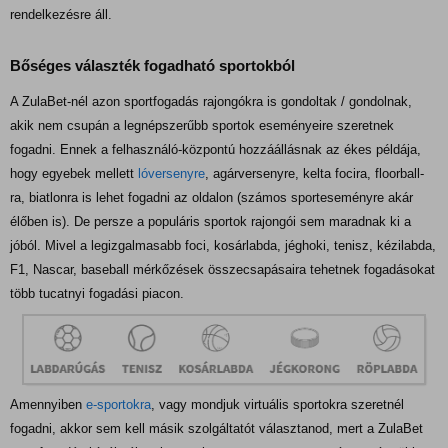
rendelkezésre áll.
Bőséges választék fogadható sportokból
A ZulaBet-nél azon sportfogadás rajongókra is gondoltak / gondolnak,
akik nem csupán a legnépszerűbb sportok eseményeire szeretnek
fogadni. Ennek a felhasználó-központú hozzáállásnak az ékes példája,
hogy egyebek mellett
lóversenyre
, agárversenyre, kelta focira, floorball-
ra, biatlonra is lehet fogadni az oldalon (számos sporteseményre akár
élőben is). De persze a populáris sportok rajongói sem maradnak ki a
jóból. Mivel a legizgalmasabb foci, kosárlabda, jéghoki, tenisz, kézilabda,
F1, Nascar, baseball mérkőzések összecsapásaira tehetnek fogadásokat
több tucatnyi fogadási piacon.
Amennyiben
e-sportokra
, vagy mondjuk virtuális sportokra szeretnél
fogadni, akkor sem kell másik szolgáltatót választanod, mert a ZulaBet