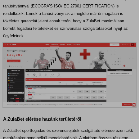
tanúsítvánnyal (ECOGRA’S ISO/IEC 27001 CERTIFICATION) is
rendelkezik. Ennek a tanúsítványnak a megléte már önmagában is
tökéletes garanciát jelent annak terén, hogy a ZulaBet maximálisan
korrekt fogadási feltételeket és színvonalas szolgáltatásokat nyújt az
ügyfeleinek.
A ZulaBet elérése hazánk területéről
A ZulaBet sportfogadás és szerencsejáték szolgáltató elérése ezen cikk
megírásakor gond nélkül megoldható volt. A platform összes részlege,