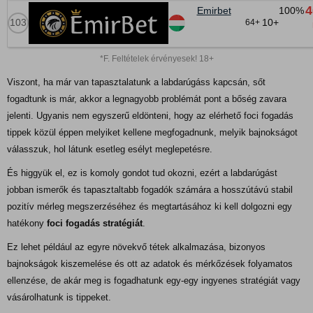
4
Emirbet
100%
10+
64+
*F. Feltételek érvényesek! 18+
Viszont, ha már van tapasztalatunk a labdarúgáss kapcsán, sőt
fogadtunk is már, akkor a legnagyobb problémát pont a bőség zavara
jelenti. Ugyanis nem egyszerű eldönteni, hogy az elérhető foci fogadás
tippek közül éppen melyiket kellene megfogadnunk, melyik bajnokságot
válasszuk, hol látunk esetleg esélyt meglepetésre.
És higgyük el, ez is komoly gondot tud okozni, ezért a labdarúgást
jobban ismerők és tapasztaltabb fogadók számára a hosszútávú stabil
pozitív mérleg megszerzéséhez és megtartásához ki kell dolgozni egy
hatékony
foci fogadás stratégiát
.
Ez lehet például az egyre növekvő tétek alkalmazása, bizonyos
bajnokságok kiszemelése és ott az adatok és mérkőzések folyamatos
ellenzése, de akár meg is fogadhatunk egy-egy ingyenes stratégiát vagy
vásárolhatunk is tippeket.