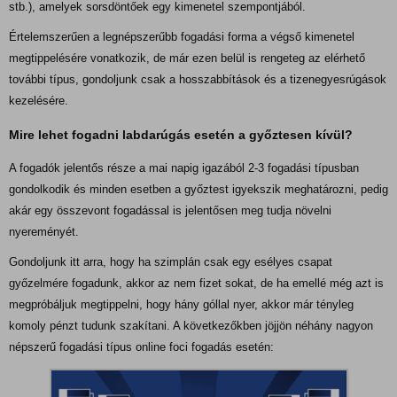
stb.), amelyek sorsdöntőek egy kimenetel szempontjából.
Értelemszerűen a legnépszerűbb fogadási forma a végső kimenetel
megtippelésére vonatkozik, de már ezen belül is rengeteg az elérhető
további típus, gondoljunk csak a hosszabbítások és a tizenegyesrúgások
kezelésére.
Mire lehet fogadni labdarúgás esetén a győztesen kívül?
A fogadók jelentős része a mai napig igazából 2-3 fogadási típusban
gondolkodik és minden esetben a győztest igyekszik meghatározni, pedig
akár egy összevont fogadással is jelentősen meg tudja növelni
nyereményét.
Gondoljunk itt arra, hogy ha szimplán csak egy esélyes csapat
győzelmére fogadunk, akkor az nem fizet sokat, de ha emellé még azt is
megpróbáljuk megtippelni, hogy hány góllal nyer, akkor már tényleg
komoly pénzt tudunk szakítani. A következőkben jöjjön néhány nagyon
népszerű fogadási típus online foci fogadás esetén: