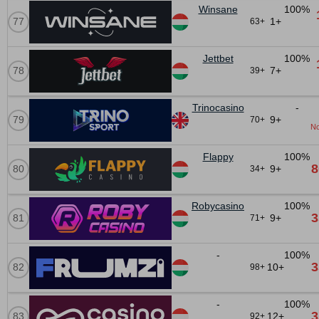
Winsane
100%
1+
63+
Jettbet
100%
7+
39+
Trinocasino
-
9+
70+
No
Flappy
100%
8
9+
34+
Robycasino
100%
3
9+
71+
-
100%
3
10+
98+
-
100%
3
12+
92+