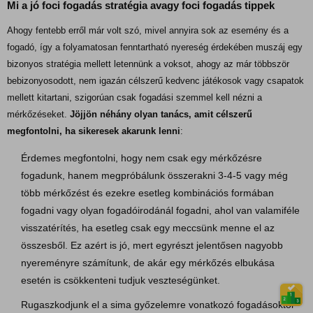
Mi a jó foci fogadás stratégia avagy foci fogadás tippek
Ahogy fentebb erről már volt szó, mivel annyira sok az esemény és a
fogadó, így a folyamatosan fenntartható nyereség érdekében muszáj egy
bizonyos stratégia mellett letennünk a voksot, ahogy az már többször
bebizonyosodott, nem igazán célszerű kedvenc játékosok vagy csapatok
mellett kitartani, szigorúan csak fogadási szemmel kell nézni a
mérkőzéseket.
Jöjjön néhány olyan tanács, amit célszerű
megfontolni, ha sikeresek akarunk lenni
:
Érdemes megfontolni, hogy nem csak egy mérkőzésre
fogadunk, hanem megpróbálunk összerakni 3-4-5 vagy még
több mérkőzést és ezekre esetleg kombinációs formában
fogadni vagy olyan fogadóirodánál fogadni, ahol van valamiféle
visszatérítés, ha esetleg csak egy meccsünk menne el az
összesből. Ez azért is jó, mert egyrészt jelentősen nagyobb
nyereményre számítunk, de akár egy mérkőzés elbukása
esetén is csökkenteni tudjuk veszteségünket.
Rugaszkodjunk el a sima győzelemre vonatkozó fogadásoktól