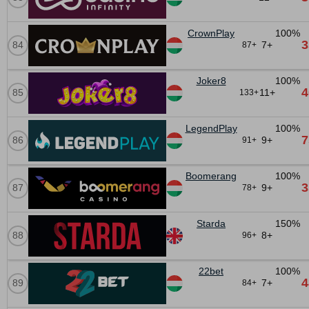
CrownPlay
100%
3
7+
87+
Joker8
100%
4
11+
133+
LegendPlay
100%
7
9+
91+
Boomerang
100%
3
9+
78+
Starda
150%
8+
96+
22bet
100%
4
7+
84+