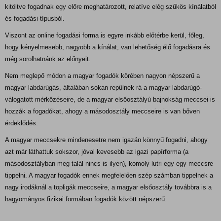
kitöltve fogadnak egy előre meghatározott, relatíve elég szűkös kínálatból
és fogadási típusból.
Viszont az online fogadási forma is egyre inkább előtérbe kerül, főleg,
hogy kényelmesebb, nagyobb a kínálat, van lehetőség élő fogadásra és
még sorolhatnánk az előnyeit.
Nem meglepő módon a magyar fogadók körében nagyon népszerű a
magyar labdarúgás, általában sokan repülnek rá a magyar labdarúgó-
válogatott mérkőzéseire, de a magyar elsőosztályú bajnokság meccsei is
hozzák a fogadókat, ahogy a másodosztály meccseire is van bőven
érdeklődés.
A magyar meccsekre mindenesetre nem igazán könnyű fogadni, ahogy
azt már láthattuk sokszor, jóval kevesebb az igazi papírforma (a
másodosztályban meg talál nincs is ilyen), komoly lutri egy-egy meccsre
tippelni. A magyar fogadók ennek megfelelően szép számban tippelnek a
nagy irodáknál a topligák meccseire, a magyar elsőosztály továbbra is a
hagyományos fizikai formában fogadók között népszerű.