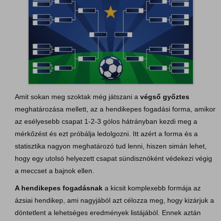
Amit sokan meg szoktak még játszani a
végső győztes
meghatározása mellett, az a hendikepes fogadási forma, amikor
az esélyesebb csapat 1-2-3 gólos hátrányban kezdi meg a
mérkőzést és ezt próbálja ledolgozni. Itt azért a forma és a
statisztika nagyon meghatározó tud lenni, hiszen simán lehet,
hogy egy utolsó helyezett csapat sündisznóként védekezi végig
a meccset a bajnok ellen.
A hendikepes fogadásnak
a kicsit komplexebb formája az
ázsiai hendikep, ami nagyjából azt célozza meg, hogy kizárjuk a
döntetlent a lehetséges eredmények listájából. Ennek aztán