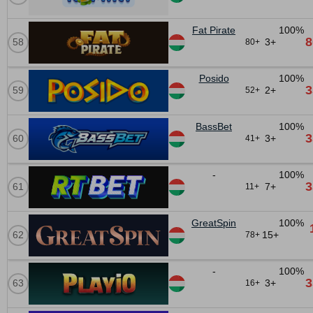
Fat Pirate
100%
8
3+
80+
Posido
100%
3
2+
52+
BassBet
100%
3
3+
41+
-
100%
3
7+
11+
GreatSpin
100%
15+
78+
-
100%
3
3+
16+