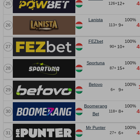
4
12+
126+
Lanista
100%
4
9+
113+
FEZbet
100%
4
10+
90+
Sportuna
100%
4
15+
87+
Betovo
100%
9+
6+
Boomerang
100%
4
8+
118+
Bet
Mr Punter
100%
4
6+
27+