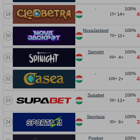
-
100%
4
14+
15+
NovaJackpot
100%
4
11+
70+
Spinight
100%
4
4+
69+
-
100%
4
2+
109+
Supabet
100%
3
12+
58+
Sportaza
100%
3
6+
30+
Powbet
100%