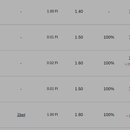
-
1.40
-
1.00 Ft
-
1.50
100%
0.01 Ft
-
1.60
100%
0.02 Ft
+ 2
-
1.50
100%
0.01 Ft
1bet
1.80
100%
1.00 Ft
+ 