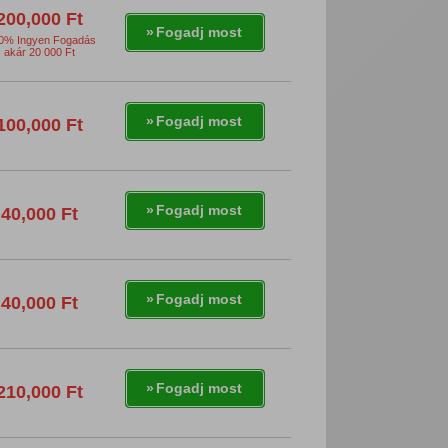
200,000 Ft
Fogadj most
0% Ingyen Fogadás
akár 20 000 Ft
Fogadj most
100,000 Ft
Fogadj most
40,000 Ft
Fogadj most
40,000 Ft
Fogadj most
210,000 Ft