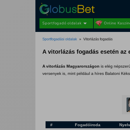
Skip
to
content
Sportfogadó oldalak
Online Kaszin
Sportfogadási oldalak
Vitorlázás fogadás
A vitorlázás fogadás esetén az 
A vitorlázás Magyarországon
is elég népszer
versenyek is, mint például a híres Balatoni Kék
#
Fogadóiroda
Nyel