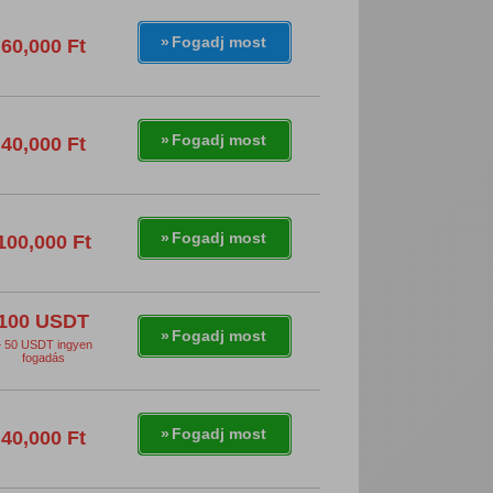
Fogadj most
60,000 Ft
Fogadj most
40,000 Ft
Fogadj most
100,000 Ft
100 USDT
Fogadj most
+ 50 USDT ingyen
fogadás
Fogadj most
40,000 Ft