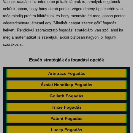
Vannak ráadásul az interneten jó kalkulátorok is, amelyek segítenek
nekünk abban, hogy hány darab pontos végeredmény tipp esetén van
még mindig profitra kilátásunk és hogy mennyire éri meg jobban pontos
végeredményre játszani egy “Mindkét csapat szerez gólt” fogadás
helyett. Rendkívül szórakoztató fogadási stratégiáról van szó, ahol ha
még a matematikát is szeretjük, akkor biztosan nagyon jól fogunk
szórakozni.
Egyéb stratégiák és fogadási opciók
Arbitrázs Fogadás
Ázsiai Hendikep Fogadás
Goliath Fogadás
Trixie Fogadás
Patent Fogadás
Lucky Fogadás