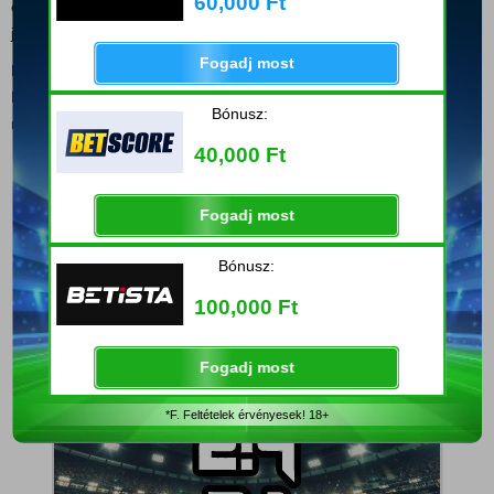
60,000 Ft
eredmény jön be, mert akkor biztosan jó profittal szállhatnak ki. Hogy ezt
jobban megérthessük, nézzünk meg egy példát!
Fogadj most
Legyen mondjuk a mérkőzésünk egy képzeletbeli Barcelona – Real
Madrid mérkőzés, ahol a legnépszerűbb piacokon a következő
Bónusz:
nyereményre számíthatunk:
40,000 Ft
A Barcelona sikerére kapunk egy kétszeres szorzót
Ha mindkét csapat szerez gólt, arra 1.50-ös pénzt kapunk, ha
Fogadj most
bejön
Bónusz:
Ha két és félnél több találat lesz a mérkőzésen, akkor mondjuk
1.7-es szorzóra számíthatunk
100,000 Ft
Fogadj most
*F. Feltételek érvényesek! 18+