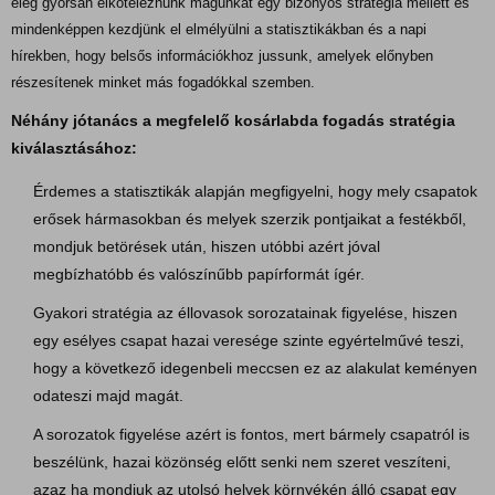
elég gyorsan elköteleznünk magunkat egy bizonyos stratégia mellett és
mindenképpen kezdjünk el elmélyülni a statisztikákban és a napi
hírekben, hogy belsős információkhoz jussunk, amelyek előnyben
részesítenek minket más fogadókkal szemben.
Néhány jótanács a megfelelő kosárlabda fogadás stratégia
kiválasztásához:
Érdemes a statisztikák alapján megfigyelni, hogy mely csapatok
erősek hármasokban és melyek szerzik pontjaikat a festékből,
mondjuk betörések után, hiszen utóbbi azért jóval
megbízhatóbb és valószínűbb papírformát ígér.
Gyakori stratégia az éllovasok sorozatainak figyelése, hiszen
egy esélyes csapat hazai veresége szinte egyértelművé teszi,
hogy a következő idegenbeli meccsen ez az alakulat keményen
odateszi majd magát.
A sorozatok figyelése azért is fontos, mert bármely csapatról is
beszélünk, hazai közönség előtt senki nem szeret veszíteni,
azaz ha mondjuk az utolsó helyek környékén álló csapat egy