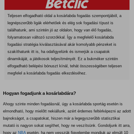
Teljesen elfogadható oldal a kosárlabda fogadás szempontjából, a
legnépszerűbb ligák elérhetőek és elég sok fogadási típust is
találhatunk, ami szintén jó az oldalon, hogy van élő fogadás,
folyamatosan változó szorzókkal. Így a megfelelő kosárlabda
fogadási stratégia kiválasztásával akár komolyabb pénzeket is
szakíthatunk itt is, ha odafigyelünk és ismerjük a csapatok
dinamikáját, a játékosok teljesítményét. Ez a bukméker szintén
elfogadható belépési bónuszt kínál, tehát összességében teljesen
megfelel a kosárlabda fogadás elkezdéséhez.
Hogyan fogadjunk a kosárlabdára?
Ahogy szinte minden fogadásnál, úgy a kosárlabda sportág esetén is
elmondható, hogy mielőtt nekiállunk, azért érdemes feltérképezni az adott
bajnokságot, a csapatokat, hiszen már a legegyszerűbb statisztikai
mutató is nagyon sokat segíthet, hogy ne veszítsünk. Gondoljunk itt arra,
hogy az
NBA
esetén, ha nem vesszük figyelembe mondjuk az elmúlt 10