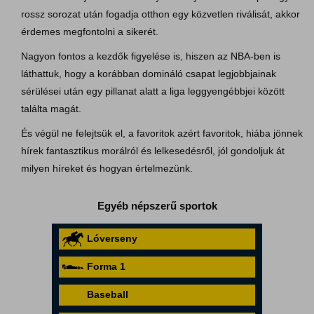
rossz sorozat után fogadja otthon egy közvetlen riválisát, akkor
érdemes megfontolni a sikerét.
Nagyon fontos a kezdők figyelése is, hiszen az NBA-ben is
láthattuk, hogy a korábban domináló csapat legjobbjainak
sérülései után egy pillanat alatt a liga leggyengébbjei között
találta magát.
És végül ne felejtsük el, a favoritok azért favoritok, hiába jönnek
hírek fantasztikus morálról és lelkesedésről, jól gondoljuk át
milyen híreket és hogyan értelmezünk.
Egyéb népszerű sportok
Lóverseny
Forma 1
Baseball