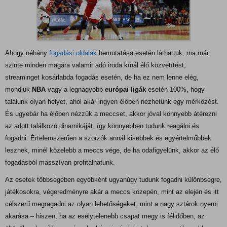
Ahogy néhány
fogadási oldalak
bemutatása esetén láthattuk, ma már
szinte minden magára valamit adó iroda kínál élő közvetítést,
streaminget kosárlabda fogadás esetén, de ha ez nem lenne elég,
mondjuk
NBA
vagy a legnagyobb
európai ligák
esetén 100%, hogy
találunk olyan helyet, ahol akár ingyen élőben nézhetünk egy mérkőzést.
És ugyebár ha élőben nézzük a meccset, akkor jóval könnyebb átérezni
az adott találkozó dinamikáját, így könnyebben tudunk reagálni és
fogadni. Értelemszerűen a szorzók annál kisebbek és egyértelműbbek
lesznek, minél közelebb a meccs vége, de ha odafigyelünk, akkor az élő
fogadásból masszívan profitálhatunk.
Az esetek többségében egyébként ugyanúgy tudunk fogadni különbségre,
játékosokra, végeredményre akár a meccs közepén, mint az elején és itt
célszerű megragadni az olyan lehetőségeket, mint a nagy sztárok nyerni
akarása – hiszen, ha az esélytelenebb csapat megy is félidőben, az