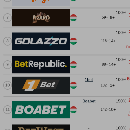
-
100%
8+
59+
-
100%
14+
116+
Fo
-
100%
14+
88+
6
1bet
100%
1+
132+
Boabet
150%
10+
142+
+
F
-
100%