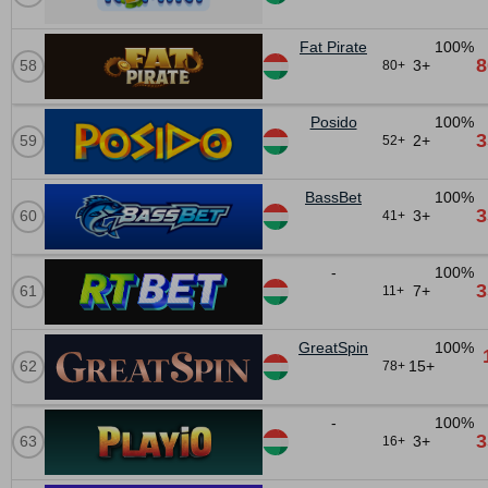
Fat Pirate
100%
8
3+
80+
Posido
100%
3
2+
52+
BassBet
100%
3
3+
41+
-
100%
3
7+
11+
GreatSpin
100%
15+
78+
-
100%
3
3+
16+