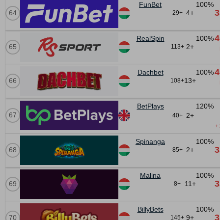
FunBet
100%
3
4+
29+
4
RealSpin
100%
2+
113+
4
Dachbet
100%
13+
108+
BetPlays
120%
2+
40+
+
Spinanga
100%
3
2+
85+
Malina
100%
3
11+
8+
BillyBets
100%
3
9+
145+