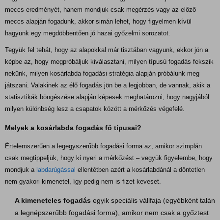
meccs eredményét, hanem mondjuk csak megérzés vagy az előző
meccs alapján fogadunk, akkor simán lehet, hogy figyelmen kívül
hagyunk egy megdöbbentően jó hazai győzelmi sorozatot.
Tegyük fel tehát, hogy az alapokkal már tisztában vagyunk, ekkor jön a
képbe az, hogy megpróbáljuk kiválasztani, milyen típusú fogadás fekszik
nekünk, milyen kosárlabda fogadási stratégia alapján próbálunk meg
játszani. Valakinek az élő fogadás jön be a legjobban, de vannak, akik a
statisztikák böngészése alapján képesek meghatározni, hogy nagyjából
milyen különbség lesz a csapatok között a mérkőzés végefelé.
Melyek a kosárlabda fogadás fő típusai?
Értelemszerűen a legegyszerűbb fogadási forma az, amikor szimplán
csak megtippeljük, hogy ki nyeri a mérkőzést – vegyük figyelembe, hogy
mondjuk a
labdarúgással
ellentétben azért a kosárlabdánál a döntetlen
nem gyakori kimenetel, így pedig nem is fizet keveset.
A kimeneteles fogadás
egyik speciális vállfaja (egyébként talán
a legnépszerűbb fogadási forma), amikor nem csak a győztest