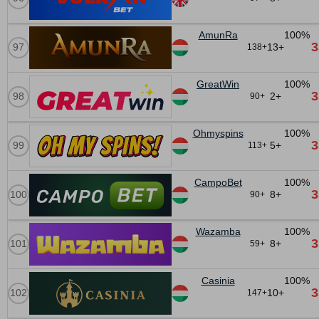
AmunRa
100%
3
13+
138+
GreatWin
100%
3
2+
90+
Ohmyspins
100%
3
5+
113+
CampoBet
100%
3
8+
90+
Wazamba
100%
3
8+
59+
Casinia
100%
3
10+
147+