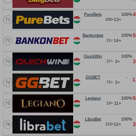
4
PureBets
100%
13+
100+
5
Bankonbet
100%
14+
21+
QuickWin
100%
3
2+
27+
GGBET
-
1
2+
72+
5
Legiano
100%
11+
10+
LibraBet
100%
3
12+
123+