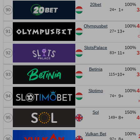
20bet
100%
3
1+
24+
4
Olympusbet
100%
13+
27+
O
SlotsPalace
100%
3
11+
83+
Betinia
100%
3
10+
115+
4
Slotimo
100%
9+
74+
Sol
150%
4
8+
149+
Vulkan Bet
100%
8+
97+