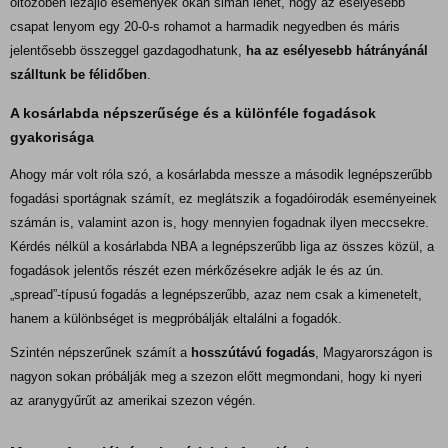
öltözőben lezajló események okán simán lehet, hogy az esélyesebb
csapat lenyom egy 20-0-s rohamot a harmadik negyedben és máris
jelentősebb összeggel gazdagodhatunk,
ha az esélyesebb hátrányánál
szálltunk be félidőben
.
A kosárlabda népszerűsége és a különféle fogadások
gyakorisága
Ahogy már volt róla szó, a kosárlabda messze a második legnépszerűbb
fogadási sportágnak számít, ez meglátszik a fogadóirodák eseményeinek
számán is, valamint azon is, hogy mennyien fogadnak ilyen meccsekre.
Kérdés nélkül a kosárlabda NBA a legnépszerűbb liga az összes közül, a
fogadások jelentős részét ezen mérkőzésekre adják le és az ún.
„spread”-típusú fogadás a legnépszerűbb, azaz nem csak a kimenetelt,
hanem a különbséget is megpróbálják eltalálni a fogadók.
Szintén népszerűnek számít a
hosszútávú fogadás
, Magyarországon is
nagyon sokan próbálják meg a szezon előtt megmondani, hogy ki nyeri
az aranygyűrűt az amerikai szezon végén.