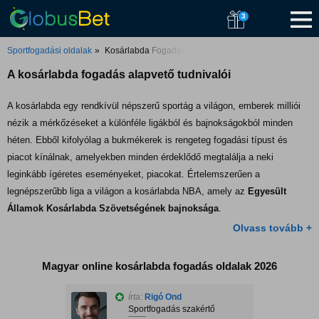
Skip
3
to
content
Sportfogadási oldalak
Kosárlabda Fogadás
A kosárlabda fogadás alapvető tudnivalói
A kosárlabda egy rendkívül népszerű sportág a világon, emberek milliói
nézik a mérkőzéseket a különféle ligákból és bajnokságokból minden
héten. Ebből kifolyólag a bukmékerek is rengeteg fogadási típust és
piacot kínálnak, amelyekben minden érdeklődő megtalálja a neki
leginkább ígéretes eseményeket, piacokat. Értelemszerűen a
legnépszerűbb liga a világon a kosárlabda NBA, amely az
Egyesült
Államok Kosárlabda Szövetségének bajnoksága
.
Olvass tovább +
Magyar online kosárlabda fogadás oldalak 2026
Írta:
Rigó Ond
Rigó Ond
Sportfogadás szakértő