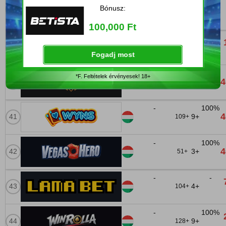
Bónusz:
8+
38+
100,000 Ft
-
100%
3+
83+
Fogadj most
-
100%
*F. Feltételek érvényesek! 18+
4
9+
10+
-
100%
4
9+
109+
-
100%
4
3+
51+
-
-
4+
104+
-
100%
9+
128+