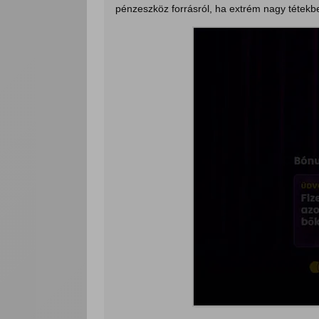
pénzeszköz forrásról, ha extrém nagy tétekben