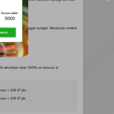
z tájékozódni.
Összes játék:
5000
asino bonus csomaggal szolgál. Mindezek mellett
 most
álló akcióban akár 550%-os bónusz is
nus + 100 IP jár;
nus + 100 IP jár.