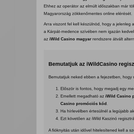
Ehhez az operátor az elmúlt időszakban már töb
Magyarország zökkenőmentes online elérését.
Arra viszont fel kell készülnöd, hogy a jelenleg
a Kárpát-medence szívében nem igazán kedvelik 
az
iWild Casino magyar
rendszere átvált alter
Bemutatjuk az iWildCasino regisz
Bemutatjuk neked ebben a fejezetben, hogy
Először is fontos, hogy megadj egy megf
Emellett megadható az
iWild Casino
Casino promóciós kód
.
Ha hírlevélben értesülnél a legújabb ak
Ezt követően az iWild Kaszinó regisztr
A fióknyitás után idővel hitelesítened kell a 