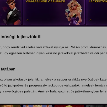
inőségi fejlesztőktől
az, hogy rendkívül széles választékát nyújtja az RNG-s produktumoknak
hatsz, így egészen biztosan olyan kaszinó játékokkal játszhatsz valódi 
 fajtában
az olyan alkotások jelentik, amelyek a szuper grafikás nyerőgépek kate
jtó jackpot-os és progresszív jackpot-os változatok, amelyek témája m
ány a nyerőgépes palettán. Aminek hála igazi retrós játékélményben le