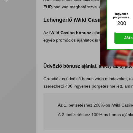
EUR-ban van meghatározva. Az
iWild Casino k
Ingyenes
pörgetések:
Lehengerlő iWild Casino bónusz aj
200
Az
iWild Casino bónusz
ajánlatok egyszerűen 
Játs
egyéb promóciós ajánlatok is vannak, amelyekre
Üdvözlő bónusz ajánlat, amely az új já
Grandiózus üdvözlő bonus várja mindazokat, aki
szerezhető 400 ingyenes pörgetés mellett, amin
Az 1. befizetéshez 200%-os iWild Casino
A 2. befizetéshez 100%-os bonus ajánlat