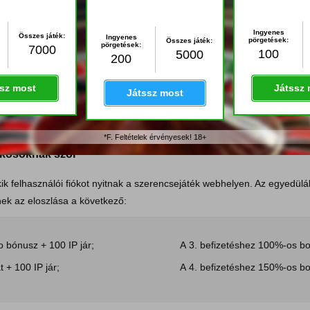
ifizetés
esetén a minimum és maximum összegekről a weboldalon tuds
Ingyenes
Összes játék:
Ingyenes
pörgetések:
Összes játék:
ánlatok az oldalon
pörgetések:
7000
100
5000
200
lebilincselőek. Az új ügyfelek számára az operátor egyedülálló iWildC
sz most
Játssz
Játssz most
 ebben a fejezetben részletesen ki fogunk térni.
iWild casino bónusz
*F. Feltételek érvényesek! 18+
tékosoknak szól
k felhasználói fiókot nyitnak a szerencsejáték webhelyen. Az egyedül
ek az eloszlása a következő:
 bónusz + 100 IP jár;
A 3. befizetéshez 100%-os bo
 + 100 IP jár;
A 4. befizetéshez 150%-os bo