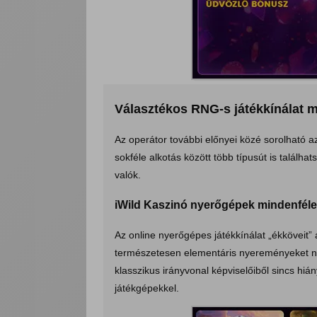
Választékos RNG-s játékkínálat m
Az operátor további előnyei közé sorolható 
sokféle alkotás között több típusút is talál
valók.
iWild Kaszinó nyerőgépek mindenféle
Az online nyerőgépes játékkínálat „ékköveit” 
természetesen elementáris nyereményeket nyú
klasszikus irányvonal képviselőiből sincs hi
játékgépekkel.