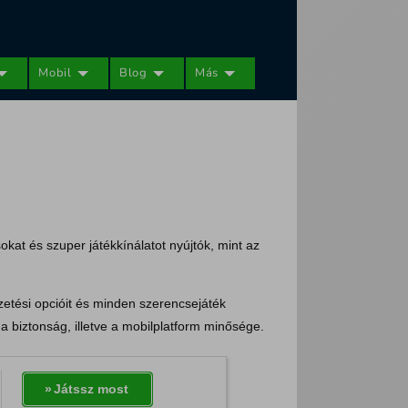
Mobil
Blog
Más
at és szuper játékkínálatot nyújtók, mint az
zetési opcióit és minden szerencsejáték
 a biztonság, illetve a mobilplatform minősége.
Játssz most