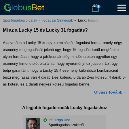
Skip
3
to
content
Sportfogadási oldalak
Fogadási Stratégiák
Lucky fogadás
Mi az a Lucky 15 és Lucky 31 fogadás?
Alapvetően a Lucky 15 is egy kombinációs fogadási forma, amely négy
esemény megfogadását jelenti úgy, hogy 15 fogadás kerül megtételre
olyan formában, hogy a játékosnak elég mindösszesen egyetlen egy
esemény kimenetelét eltalálnia, hogy nyereményhez jusson. Ezt úgy
tudja garantálni, hogy a Lucky 15 4 esemény különböző kombinációit
teszi meg, azaz van 4 darab 1-es kötésű, 6 darab 2-es kötésű, 4 darab 3-
as kötésű és 1 darab négyes kötésű fogadás benne.
Olvass tovább +
A legjobb fogadóirodák Lucky fogadáshoz
Írta:
Rigó Ond
Rigó Ond
Sportfogadás szakértő