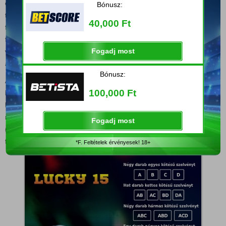
egyébként a hátránya is, hiszen elég költséges négy eseményre
Bónusz:
tizenötszörös pénzzel játszani, de összességében ez a kombinációs
40,000 Ft
fogadási forma az egyik legnépszerűbb kombinációs játék. A Yankee
fogadási típussal szemben a nagy előnye, hogy ott csak 11 fogadásunk
Fogadj most
van, itt viszont 15, hiszen a Lucky 15 esetén megfogadjuk egyesével is
az adott eseményeket.
Bónusz:
A Lucky 15 számítása valamennyi tapasztalatot kíván, de van jó pár
100,000 Ft
kalkulátor is az interneten, amelyek segítenek nekünk ebben. A
következőkben egy egyszerű példán keresztül megnézzük, hogyan is
működik ez a kombinációs fogadási forma. Négy eseményünk van, A
Fogadj most
(2.00-as szorzóval), B (3.00), C (4.00) és D (5.00). Ha egy euróval
fogadunk, akkor a Lucky 15 ára 15 euró lesz.
Ezért cserébe kapunk
:
*F. Feltételek érvényesek! 18+