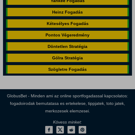
Yankee Fogadás
Heinz Fogadás
Kétesélyes Fogadás
Pontos Végeredmény
Döntetlen Stratégia
Gólra Stratégia
Szögletre Fogadás
GlobusBet - Minden ami az online sportfogadassal kapcsolatos:
fogadoirodak bemutatasa es ertekelese, tippjatek, toto jatek,
merkozesek elemzesei.
Kövess minket: