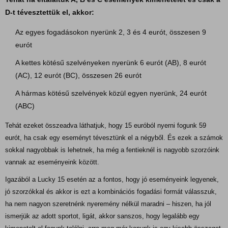
D-t tévesztettük el, akkor:
Az egyes fogadásokon nyerünk 2, 3 és 4 eurót, összesen 9
eurót
A kettes kötésű szelvényeken nyerünk 6 eurót (AB), 8 eurót
(AC), 12 eurót (BC), összesen 26 eurót
A hármas kötésű szelvények közül egyen nyerünk, 24 eurót
(ABC)
Tehát ezeket összeadva láthatjuk, hogy 15 euróból nyerni fogunk 59
eurót, ha csak egy eseményt tévesztünk el a négyből. És ezek a számok
sokkal nagyobbak is lehetnek, ha még a fentieknél is nagyobb szorzóink
vannak az eseményeink között.
Igazából a Lucky 15 esetén az a fontos, hogy jó eseményeink legyenek,
jó szorzókkal és akkor is ezt a kombinációs fogadási formát válasszuk,
ha nem nagyon szeretnénk nyeremény nélkül maradni – hiszen, ha jól
ismerjük az adott sportot, ligát, akkor sanszos, hogy legalább egy