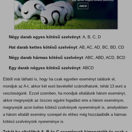
Négy darab egyes kötésű szelvényt
: A, B, C, D
Hat darab kettes kötésű szelvényt
: AB, AC, AD, BC, BD, CD
Négy darab hármas kötésű szelvényt
: ABC, ABD, ACD, BCD
Egy darab négyes kötésű szelvényt
: ABCD
Ebből már látható is, hogy ha csak egyetlen eseményt találunk el,
mondjuk az A-t, akkor két euró bevétellel számolhatunk, tehát 13 euró a
veszteségünk. Ezzel szemben, ha mondjuk eltalálunk három eseményt,
akkor megnyerjük az összes egyéni fogadást erre a három eseményre,
megnyerjük azon kettes kötésű szelvények nyereményét is, amelyekben
a három eltalált esemény szerepel és ehhez még hozzáadódik a hármas
kötésű szelvényünk nyereménye is.
Tehát ha eltaláltuk A, B és C események kimenetelét és csak a