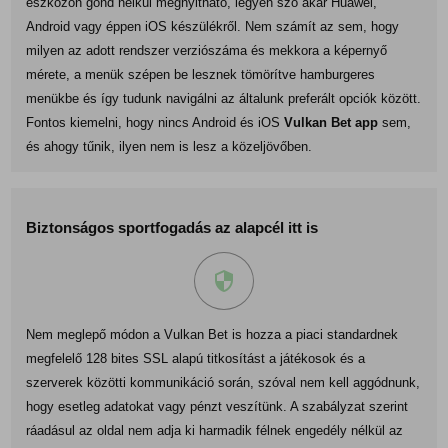
eszközön gond nélkül megnyitható, legyen szó akár Huawei,
Android vagy éppen iOS készülékről. Nem számít az sem, hogy
milyen az adott rendszer verziószáma és mekkora a képernyő
mérete, a menük szépen be lesznek tömörítve hamburgeres
menükbe és így tudunk navigálni az általunk preferált opciók között.
Fontos kiemelni, hogy nincs Android és iOS
Vulkan Bet app
sem,
és ahogy tűnik, ilyen nem is lesz a közeljövőben.
Biztonságos sportfogadás az alapcél itt is
security
Nem meglepő módon a Vulkan Bet is hozza a piaci standardnek
megfelelő 128 bites SSL alapú titkosítást a játékosok és a
szerverek közötti kommunikáció során, szóval nem kell aggódnunk,
hogy esetleg adatokat vagy pénzt veszítünk. A szabályzat szerint
ráadásul az oldal nem adja ki harmadik félnek engedély nélkül az