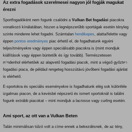
Az extra fogadások szerelmesei nagyon jól fogják magukat
érezni
Sportfogadóként nem fogunk csalódni a
Vulkan Bet fogadási
piacokra
vonatkozó kínálatában, hiszen a legnépszerűbb sportágak esetén tényleg
szinte mindenre lehet fogadni. Számtalan
hendikepes
, alatta/felette vagy
éppen
pontos eredményes
piac érhető el, de fogadhatunk egyéni
teljesítményekre vagy éppen speciálisabb piacokra is (mint mondjuk
kiállítások vagy éppen büntetők és így tovább). Természetesen
mindenhol elérhetőek az alapvető fogadási piacok, mint a végső győztes
fogadási piaca, de például rengeteg hosszútávú jövőbeni fogadási ajánlat
is elérhető.
E-sportokra és speciális eseményekre is fogadhatunk elég sok különféle
izgalmas piacon, de a kevésbé népszerű és ismert sportoknál is találni
fogunk extrább piacokat – mint mondjuk a lacrosse vagy curling esetén.
Ami sport, az ott van a Vulkan Beten
Talán minimálisan túlzó volt a címe ennek a bekezdésnek, de az tény,