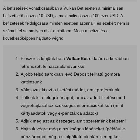
A befizetések vonatkozásában a Vulkan Bet esetén a minimálisan
befizethető összeg 10 USD, a maximális összeg 100 ezer USD. A
befizetések feldolgozása minden esetben azonnali, és ezekért nem is
számol fel semmilyen díjat a platform. Maga a befizetés a
következőképpen hajtható végre:
Először is lépjünk be a
VulkanBet
oldalára a korábban
létrehozott felhasználónevünkkel
A jobb felső sarokban lévő Deposit feliratú gombra
kattintsunk
Válasszuk ki azt a fizetési módot, amit preferálunk
Töltsük ki a felugró űrlapot, ami az adott fizetési mód
végrehajtásához szükséges információkat kéri (mint
kártyaadatok vagy e-pénztárca adatok)
Adjuk meg azt az összeget, amit szeretnénk befizetni
Hajtsuk végre még a szükséges lépéseket (például e-
pénztárcánál még a szolgáltató oldalán is meg kell