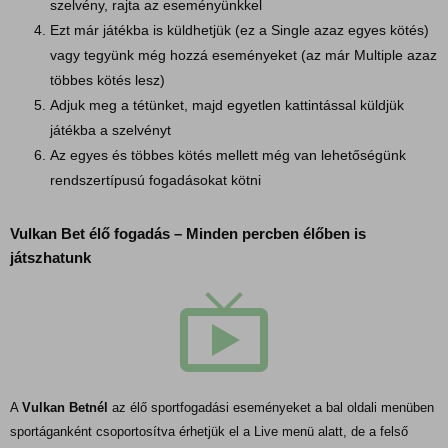
szelvény, rajta az eseményünkkel
Ezt már játékba is küldhetjük (ez a Single azaz egyes kötés)
vagy tegyünk még hozzá eseményeket (az már Multiple azaz
többes kötés lesz)
Adjuk meg a tétünket, majd egyetlen kattintással küldjük
játékba a szelvényt
Az egyes és többes kötés mellett még van lehetőségünk
rendszertípusú fogadásokat kötni
Vulkan Bet élő fogadás – Minden percben élőben is
játszhatunk
live_tv
A
Vulkan Betnél
az élő sportfogadási eseményeket a bal oldali menüben
sportáganként csoportosítva érhetjük el a Live menü alatt, de a felső