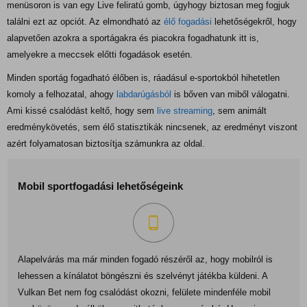
menüsoron is van egy Live feliratú gomb, úgyhogy biztosan meg fogjuk
találni ezt az opciót. Az elmondható az
élő fogadási
lehetőségekről, hogy
alapvetően azokra a sportágakra és piacokra fogadhatunk itt is,
amelyekre a meccsek előtti fogadások esetén.
Minden sportág fogadható élőben is, ráadásul e-sportokból hihetetlen
komoly a felhozatal, ahogy
labdarúgásból
is bőven van miből válogatni.
Ami kissé csalódást keltő, hogy sem
live streaming
, sem animált
eredménykövetés, sem élő statisztikák nincsenek, az eredményt viszont
azért folyamatosan biztosítja számunkra az oldal.
Mobil sportfogadási lehetőségeink
phone_android
Alapelvárás ma már minden fogadó részéről az, hogy mobilról is
lehessen a kínálatot böngészni és szelvényt játékba küldeni. A
Vulkan Bet nem fog csalódást okozni, felülete mindenféle mobil