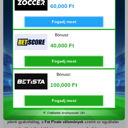
60,000 Ft
mint lakcím, név, pénznem, telefonszám, és társai, majd
a Fiók létrehozása gombra kattintva csatlakozik is a
közösséghez.
Fogadj most
Bónusz:
40,000 Ft
Fogadj most
Bónusz:
100,000 Ft
Mint engedéllyel rendelkező platform, a Fat Pirate esetén is
készüljön arra, hogy a regisztráció végrehajtása után, fizetési
Fogadj most
tranzakciók végrehajtása előtt azonosítani kell magát a KYC
követelményeknek megfelelően. Ez egy személyi azonosító
*F. Feltételek érvényesek! 18+
okmány másolatának és egy bankszámlakivonatnak a feltöltését
jelenti gyakorlatilag, a
Fat Pirate vélemények
szerint ez egyáltalán