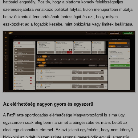
hatósági engedély. Pozitív, hogy a platform komoly felelősségteljes
szerencsejátékra vonatkozó politikát folytat, külön menüpontban mutatja
be az önkontroll fenntartásának fontosságát és azt, hogy milyen
eszközöket ad a fogadók kezébe, mint önkizárás vagy limitek beállítása.
Az elérhetőség nagyon gyors és egyszerű
A
FatPirate
sportfogadás elérhetősége Magyarországról is sima ügy,
egyszerűen csak elég beírni a címet a böngészőbe és máris betölt az
oldal egy dinamikus címmel. Ez azt jelenti egyébként, hogy nem könnyű
blokkolni az oldalt, hiszen szinte azonnal generálódik egy új, alternatív