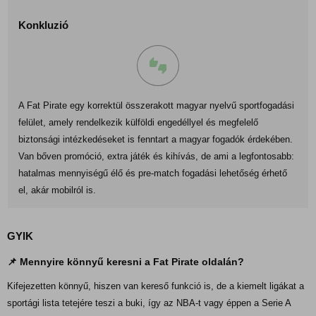
Konkluzió
thumbs_up_down
A Fat Pirate egy korrektül összerakott magyar nyelvű sportfogadási
felület, amely rendelkezik külföldi engedéllyel és megfelelő
biztonsági intézkedéseket is fenntart a magyar fogadók érdekében.
Van bőven promóció, extra játék és kihívás, de ami a legfontosabb:
hatalmas mennyiségű élő és pre-match fogadási lehetőség érhető
el, akár mobilról is.
GYIK
📌 Mennyire könnyű keresni a Fat Pirate oldalán?
Kifejezetten könnyű, hiszen van kereső funkció is, de a kiemelt ligákat a
sportági lista tetejére teszi a buki, így az NBA-t vagy éppen a Serie A