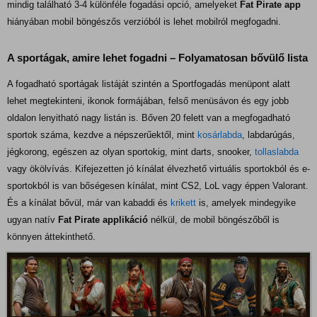
mindig található 3-4 különféle fogadási opció, amelyeket
Fat Pirate app
hiányában mobil böngészős verzióból is lehet mobilról megfogadni.
A sportágak, amire lehet fogadni – Folyamatosan bővülő lista
A fogadható sportágak listáját szintén a Sportfogadás menüpont alatt
lehet megtekinteni, ikonok formájában, felső menüsávon és egy jobb
oldalon lenyitható nagy listán is. Bőven 20 felett van a megfogadható
sportok száma, kezdve a népszerűektől, mint
kosárlabda
, labdarúgás,
jégkorong, egészen az olyan sportokig, mint darts, snooker,
tollaslabda
vagy ökölvívás. Kifejezetten jó kínálat élvezhető virtuális sportokból és e-
sportokból is van bőségesen kínálat, mint CS2, LoL vagy éppen Valorant.
És a kínálat bővül, már van kabaddi és
krikett
is, amelyek mindegyike
ugyan natív
Fat Pirate applikáció
nélkül, de mobil böngészőből is
könnyen áttekinthető.