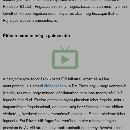
Rendszer fül alatt. Fogadási szelvény megosztására is van mód, nyomon
követheti korábbi fogadási eredményeit és akár még hozzájárulhat a
Rejtélyes Doboz promócióhoz is.
Élőben minden még izgalmasabb
live_tv
A hagyományos fogadások között Élő felirattal jelzett és a Live
menüpontból is elérhető
élő fogadások
a Fat Pirate egyik nagy vonzerejét
jelentik, tekintve, hogy minden időpillanatban hatalmas mennyiségű élő
fogadás érhető el. Ezekre pontosan olyan piacokon lehet fogadni, mint a
hagyományos fogadásoknál, de ehhez még hozzájönnek a csak élőben
elérhető, „következő percek eseményei” piacok is. Szinte mindenre lehet
fogadni a
Fat Pirate élő fogadás
keretében, amire a hagyományos
piacokon is. Az élő streaming virtuális animált eredménykövetést jelent,