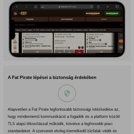
A Fat Pirate lépései a biztonság érdekében
security
Alapvetően a Fat Pirate legfontosabb biztonsági intézkedése az,
hogy mindennemű kommunikáció a fogadók és a platform között
TLS alapú titkosítással működik, követve a legfrissebb piaci
standardeket. A szervereit elvileg kiemelkedő tűzfalak védik és