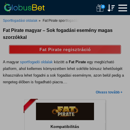
Skip
3
to
content
Sportfogadási oldalak
Fat Pirate sportfogadás
Fat Pirate magyar – Sok fogadási esemény magas
szorzókkal
Fat Pirate regisztráció
A magyar
sportfogadó oldalak
között a
Fat Pirate
egy megbízható
platform, ahol kellemes környezetben lehet sokféle bónusz lehetőségét
kihasználva lehet fogadni a sok fogadási eseményre, azon belül pedig a
rengeteg élőben is fogadható piacra.
...
Olvass tovább +
Kompatibilitás