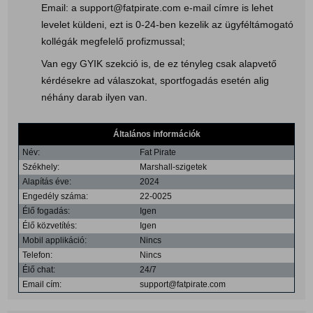
Email: a
support@fatpirate.com
e-mail címre is lehet
levelet küldeni, ezt is 0-24-ben kezelik az ügyféltámogató
kollégák megfelelő profizmussal;
Van egy GYIK szekció is, de ez tényleg csak alapvető
kérdésekre ad válaszokat, sportfogadás esetén alig
néhány darab ilyen van.
Általános információk
Név:
Fat Pirate
Székhely:
Marshall-szigetek
Alapítás éve:
2024
Engedély száma:
22-0025
Élő fogadás:
Igen
Élő közvetítés:
Igen
Mobil applikáció:
Nincs
Telefon:
Nincs
Élő chat:
24/7
Email cím:
support@fatpirate.com