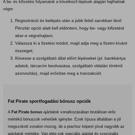
A be- és kifizetési folyamatok a következő lépések alapján hajthatóak
végre:
Regisztráció és belépés után a jobb felső sarokban lévő
Pénztár opció alatt kell eldönteni, hogy be- vagy kifizetést
akar-e végrehajtani;
Válassza ki a fizetési módot, majd adja meg a fizetni kívánt
összeget;
Kövesse a szolgáltató által előírt lépéseket (pl. bankkártya
adatok, tárcacím beolvasása, szolgáltató oldalán történő
azonosítás), majd erősítse meg a tranzakciót.
Fat Pirate sportfogadási bónusz opciók
A
Fat Pirate bonus
ajánlatok vonatkozásában brutálisan erős
mértékű bónuszok vehetőek igénybe. Ezek típusa általában a jól
megszokott vonalon mozog, de a piachoz képest jóval nagyobb az
ajánlatok mértéke. Van elég sok speciális ajánlat és szezonális