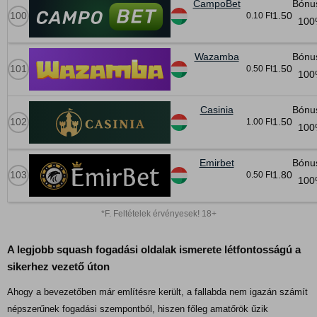
CampoBet
1.50
0.10 Ft
100
Wazamba
1.50
0.50 Ft
100
Casinia
1.50
1.00 Ft
100
Emirbet
1.80
0.50 Ft
100
*F. Feltételek érvényesek! 18+
A legjobb squash fogadási oldalak ismerete létfontosságú a
sikerhez vezető úton
Ahogy a bevezetőben már említésre került, a fallabda nem igazán számít
népszerűnek fogadási szempontból, hiszen főleg amatőrök űzik