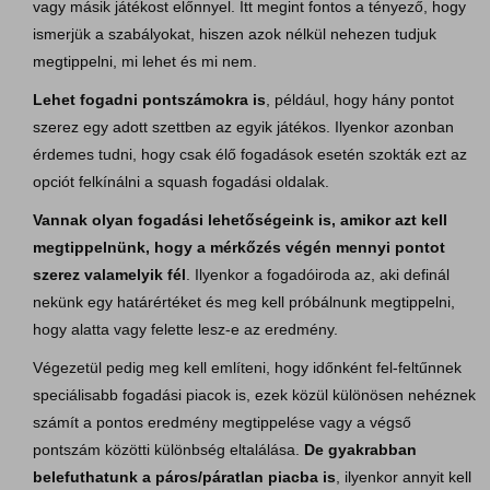
vagy másik játékost előnnyel. Itt megint fontos a tényező, hogy
ismerjük a szabályokat, hiszen azok nélkül nehezen tudjuk
megtippelni, mi lehet és mi nem.
Lehet fogadni pontszámokra is
, például, hogy hány pontot
szerez egy adott szettben az egyik játékos. Ilyenkor azonban
érdemes tudni, hogy csak élő fogadások esetén szokták ezt az
opciót felkínálni a squash fogadási oldalak.
Vannak olyan fogadási lehetőségeink is, amikor azt kell
megtippelnünk, hogy a mérkőzés végén mennyi pontot
szerez valamelyik fél
. Ilyenkor a fogadóiroda az, aki definál
nekünk egy határértéket és meg kell próbálnunk megtippelni,
hogy alatta vagy felette lesz-e az eredmény.
Végezetül pedig meg kell említeni, hogy időnként fel-feltűnnek
speciálisabb fogadási piacok is, ezek közül különösen nehéznek
számít a pontos eredmény megtippelése vagy a végső
pontszám közötti különbség eltalálása.
De gyakrabban
belefuthatunk a páros/páratlan piacba is
, ilyenkor annyit kell