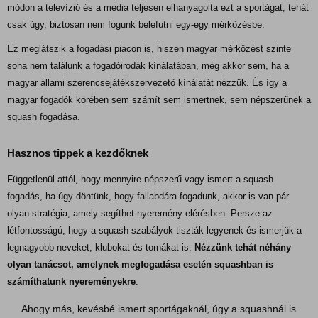
módon a televízió és a média teljesen elhanyagolta ezt a sportágat, tehát
csak úgy, biztosan nem fogunk belefutni egy-egy mérkőzésbe.
Ez meglátszik a fogadási piacon is, hiszen magyar mérkőzést szinte
soha nem találunk a fogadóirodák kínálatában, még akkor sem, ha a
magyar állami szerencsejátékszervezető kínálatát nézzük. És így a
magyar fogadók körében sem számít sem ismertnek, sem népszerűnek a
squash fogadása.
Hasznos tippek a kezdőknek
Függetlenül attól, hogy mennyire népszerű vagy ismert a squash
fogadás, ha úgy döntünk, hogy fallabdára fogadunk, akkor is van pár
olyan stratégia, amely segíthet nyeremény elérésben. Persze az
létfontosságú, hogy a squash szabályok tiszták legyenek és ismerjük a
legnagyobb neveket, klubokat és tornákat is.
Nézzünk tehát néhány
olyan tanácsot, amelynek megfogadása esetén squashban is
számíthatunk nyereményekre
.
Ahogy más, kevésbé ismert sportágaknál, úgy a squashnál is