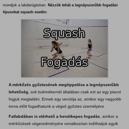
mondjuk a labdarúgásban.
Nézzük tehát a legnépszerűbb fogadási
típusokat squash esetén:
A mérkőzés győztesének megtippelése a legnépszerűbb
lehetőség
, sok bukmékernél általában csak ezt az egy piacot
fogjuk megtalálni. Ennek egy verziója az, amikor egy nagyobb
torna előtt fogadhatunk a végső győztes személyére.
Fallabdában is elérhető a hendikepes fogadás
, amikor a
mérkőzések végeredményére vonatkozóan indíthatjuk egyik