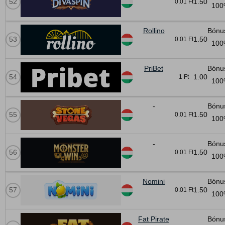
1.50
0.01 Ft
100
Rollino
1.50
0.01 Ft
100
PriBet
1.00
1 Ft
100
-
1.50
0.01 Ft
100
-
1.50
0.01 Ft
100
Nomini
1.50
0.01 Ft
100
Fat Pirate