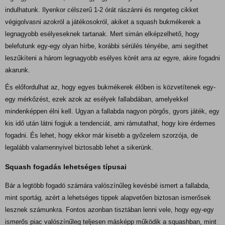
indulhatunk. Ilyenkor célszerű 1-2 órát rászánni és rengeteg cikket
végigolvasni azokról a játékosokról, akiket a squash bukmékerek a
legnagyobb esélyeseknek tartanak. Mert simán elképzelhető, hogy
belefutunk egy-egy olyan hírbe, korábbi sérülés tényébe, ami segíthet
leszűkíteni a három legnagyobb esélyes körét arra az egyre, akire fogadni
akarunk.
És előfordulhat az, hogy egyes bukmékerek élőben is közvetítenek egy-
egy mérkőzést, ezek azok az esélyek fallabdában, amelyekkel
mindenképpen élni kell. Ugyan a fallabda nagyon pörgős, gyors játék, egy
kis idő után látni fogjuk a tendenciát, ami rámutathat, hogy kire érdemes
fogadni. És lehet, hogy ekkor már kisebb a győzelem szorzója, de
legalább valamennyivel biztosabb lehet a sikerünk.
Squash fogadás lehetséges típusai
Bár a legtöbb fogadó számára valószínűleg kevésbé ismert a fallabda,
mint sportág, azért a lehetséges tippek alapvetően biztosan ismerősek
lesznek számunkra. Fontos azonban tisztában lenni vele, hogy egy-egy
ismerős piac valószínűleg teljesen másképp működik a squashban, mint