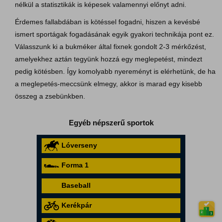
nélkül a statisztikák is képesek valamennyi előnyt adni.
Érdemes fallabdában is kötéssel fogadni, hiszen a kevésbé
ismert sportágak fogadásának egyik gyakori technikája pont ez.
Válasszunk ki a bukméker által fixnek gondolt 2-3 mérkőzést,
amelyekhez aztán tegyünk hozzá egy meglepetést, mindezt
pedig kötésben. Így komolyabb nyereményt is elérhetünk, de ha
a meglepetés-meccsünk elmegy, akkor is marad egy kisebb
összeg a zsebünkben.
Egyéb népszerű sportok
Lóverseny
Forma 1
Baseball
Kerékpár