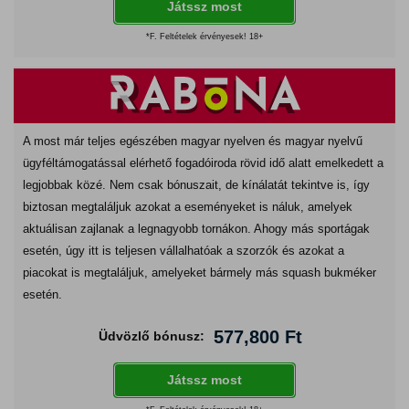
Játssz most
*F. Feltételek érvényesek! 18+
A most már teljes egészében magyar nyelven és magyar nyelvű
ügyféltámogatással elérhető fogadóiroda rövid idő alatt emelkedett a
legjobbak közé. Nem csak bónuszait, de kínálatát tekintve is, így
biztosan megtaláljuk azokat a eseményeket is náluk, amelyek
aktuálisan zajlanak a legnagyobb tornákon. Ahogy más sportágak
esetén, úgy itt is teljesen vállalhatóak a szorzók és azokat a
piacokat is megtaláljuk, amelyeket bármely más squash bukméker
esetén.
577,800 Ft
Üdvözlő bónusz:
Játssz most