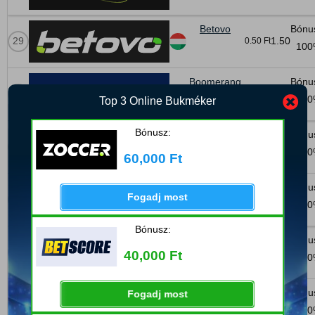
Betovo
1.50
0.50 Ft
100
Boomerang
1.50
0.50 Ft
Bet
100
Top 3 Online Bukméker
Bónusz:
Mr Punter
1.50
0.01 Ft
100
60,000 Ft
-
Fogadj most
1.50
1 €
100
Bónusz:
-
1.50
0.01 Ft
40,000 Ft
100
KinBet
Fogadj most
1.50
0.50 Ft
100