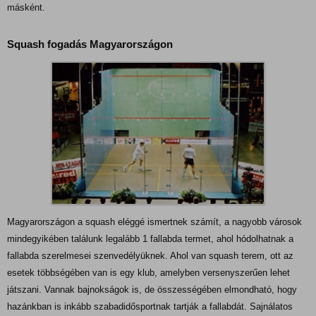
másként.
Squash fogadás Magyarországon
Magyarországon a squash eléggé ismertnek számít, a nagyobb városok
mindegyikében találunk legalább 1 fallabda termet, ahol hódolhatnak a
fallabda szerelmesei szenvedélyüknek. Ahol van squash terem, ott az
esetek többségében van is egy klub, amelyben versenyszerűen lehet
játszani. Vannak bajnokságok is, de összességében elmondható, hogy
hazánkban is inkább szabadidősportnak tartják a fallabdát. Sajnálatos