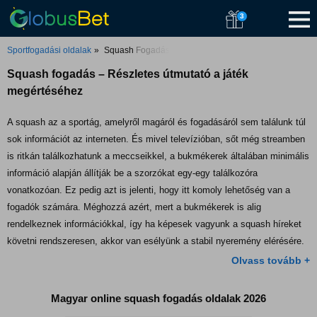
Skip
3
to
content
Sportfogadási oldalak
Squash Fogadás
Squash fogadás – Részletes útmutató a játék
megértéséhez
A squash az a sportág, amelyről magáról és fogadásáról sem találunk túl
sok információt az interneten. És mivel televízióban, sőt még streamben
is ritkán találkozhatunk a meccseikkel, a bukmékerek általában minimális
információ alapján állítják be a szorzókat egy-egy találkozóra
vonatkozóan. Ez pedig azt is jelenti, hogy itt komoly lehetőség van a
fogadók számára. Méghozzá azért, mert a bukmékerek is alig
rendelkeznek információkkal, így ha képesek vagyunk a squash híreket
követni rendszeresen, akkor van esélyünk a stabil nyeremény elérésére.
Olvass tovább +
Magyar online squash fogadás oldalak 2026