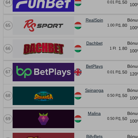
1.50
0.01 Ft
100
RealSpin
1.80
1.00 Ft
100
Dachbet
1.80
1 Ft
100
BetPlays
1.50
0.01 Ft
120
Spinanga
1.50
0.50 Ft
100
Malina
1.50
0.50 Ft
100
BillyBets