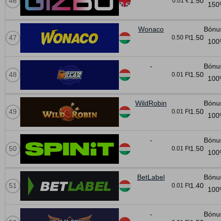
1.50
0.01 €
150
Wonaco
1.50
0.50 Ft
100
-
1.50
0.01 Ft
100
WildRobin
1.50
0.01 Ft
100
-
1.50
0.01 Ft
100
BetLabel
1.40
0.01 Ft
100
-