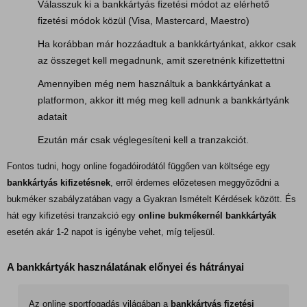
Válasszuk ki a bankkártyás fizetési módot az elérhető
fizetési módok közül (Visa, Mastercard, Maestro)
Ha korábban már hozzáadtuk a bankkártyánkat, akkor csak
az összeget kell megadnunk, amit szeretnénk kifizettettni
Amennyiben még nem használtuk a bankkártyánkat a
platformon, akkor itt még meg kell adnunk a bankkártyánk
adatait
Ezután már csak véglegesíteni kell a tranzakciót.
Fontos tudni, hogy online fogadóirodától függően van költsége egy
bankkártyás kifizetésnek
, erről érdemes előzetesen meggyőződni a
bukméker szabályzatában vagy a Gyakran Ismételt Kérdések között. És
hát egy kifizetési tranzakció egy
online bukmékernél bankkártyák
esetén akár 1-2 napot is igénybe vehet, míg teljesül.
A bankkártyák használatának előnyei és hátrányai
Az online sportfogadás világában a
bankkártyás fizetési