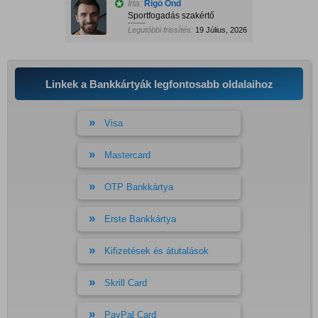
Írta:
Rigó Ond
Rigó Ond
Sportfogadás szakértő
Legutóbbi frissítés:
19 Július, 2026
Linkek a Bankkártyák legfontosabb oldalaihoz
Visa
Mastercard
OTP Bankkártya
Erste Bankkártya
Kifizetések és átutalások
Skrill Card
PayPal Card