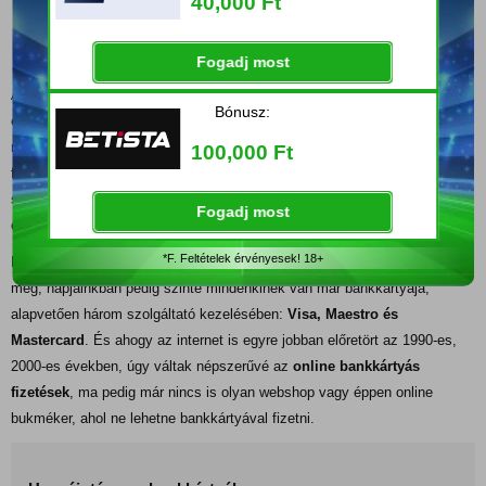
40,000 Ft
Fogadj most
A mai formájában ismert bankkártyák az 1950-es években jelentek meg
Bónusz:
először, arra az egyszerű ötletre építve, hogy mi lenne, ha nem kellene
mindig az embereknek készpénzt maguknál hordaniuk, hanem a bank
100,000 Ft
fizetné helyettük a költéseiket, majd utána rendeznék az emberek a
számlát. Kevesen tudják, hogy a mai napig népszerűnek számító Visa is
Fogadj most
elindult már 1958-ban.
*F. Feltételek érvényesek! 18+
Magyarországon az első bankkártyák az 1980-as évek végén jelentek
meg, napjainkban pedig szinte mindenkinek van már bankkártyája,
alapvetően három szolgáltató kezelésében:
Visa, Maestro és
Mastercard
. És ahogy az internet is egyre jobban előretört az 1990-es,
2000-es években, úgy váltak népszerűvé az
online bankkártyás
fizetések
, ma pedig már nincs is olyan webshop vagy éppen online
bukméker, ahol ne lehetne bankkártyával fizetni.