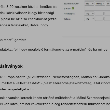
s, 8-20 karakter közötti, betűket és
ciók közül válassz ki egy biztonsági
 pipáld be az alsó checkbox-ot (ezzel
ődési feltételeket, illetve, hogy
ljon most!” gombra.
 adatokat (pl. hogy megfelelő formátumú-e az e-mailcím), és ha minden
úsítványok
zik Európa-szerte (pl. Ausztriában, Németországban, Máltán és Gibraltá
. Emellett a vállalat az AAMS (olasz szerencsejáték-bizottság) által kib
ési engedéllyel is bír.
ának hivatalos keretek között történő működését a Máltai Szerencsejá
s el van látva, amiből következően a cég rendeltetésszerű működését 