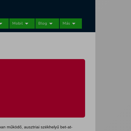
Mobil
Blog
Más
ban működő, ausztriai székhelyű bet-at-