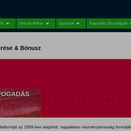
ók
Online Póker
Sportok
Fogadási Stratégiák
érése & Bónusz
N FOGADÁS
atformját az 1999-ben alapítot
t, napjaikban részvénytársaság formájá