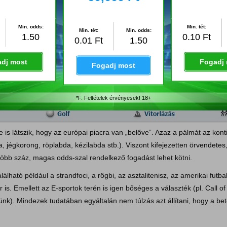
 tölt be a rendszer, ezért a teljes választék átböngészéséhez rá kell 
Min. odds:
Min. tét:
Min. tét:
Min. odds:
1.50
0.10 Ft
0.01 Ft
1.50
dj most
Fogadj
Fogadj most
*F. Feltételek érvényesek! 18+
e is látszik, hogy az európai piacra van „belőve”. Azaz a pálmát az k
da, jégkorong, röplabda, kézilabda stb.). Viszont kifejezetten örvendete
több száz, magas odds-szal rendelkező fogadást lehet kötni.
lálható például a strandfoci, a rögbi, az asztalitenisz, az amerikai futb
is. Emellett az E-sportok terén is igen bőséges a választék (pl. Call of
k). Mindezek tudatában egyáltalán nem túlzás azt állítani, hogy a bet