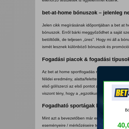
bet-at-home bónuszok – jelenleg n
Jelen cikk megírásának időpontjában a bet at h
bónuszok. Erről bárki meggyőződhet a saját szem
betöltődik, de teljesen „üres”. Hogy mi áll a b
ismét lesznek különböző bónuszok és promóció
Fogadási piacok & fogadási típuso
Az bet at home sportfogadás részlegében a vil
félidei eredmény, alatta/felette (gólok vagy po
első gól/szerzi az első pontot az adott mérkőzé
viszont tény, hogy a „egzotikusabb” és a „rend
Fogadható sportágak kínálata
B
Mint azt a bevezetőben már említettük, a bet a
40,
eseményeire / mérkőzéseire tehetnek fogadásokat