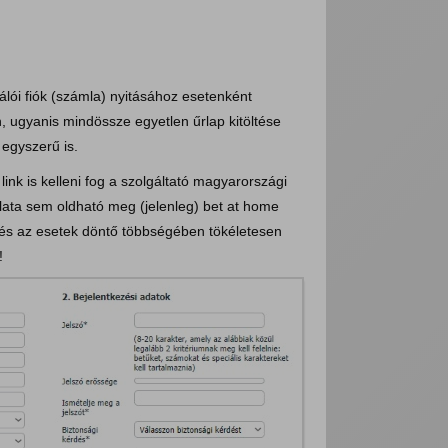
álói fiók (számla) nyitásához esetenként
nn, ugyanis mindössze egyetlen űrlap kitöltése
egyszerű is.
ink is kelleni fog a szolgáltató magyarországi
álata sem oldható meg (jelenleg) bet at home
en, és az esetek döntő többségében tökéletesen
!