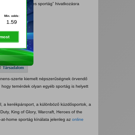
klikkelni az „összes sportág” hivatkozásra
Min. odds:
1.59
 most
ontinens-szerte kiemelt népszerűségnek örvendő
s, hogy temérdek olyan egyéb sportág is helyett
all, a kerékpársport, a különböző küzdősportok, a
 Duty, King of Glory, Warcraft, Heroes of the
-at-home sportág kínálata jelenleg az
online