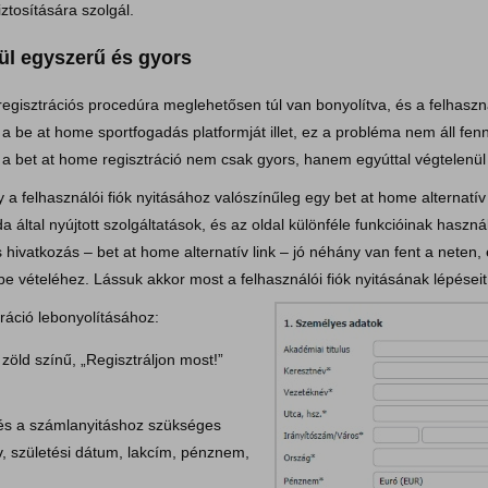
ztosítására szolgál.
nül egyszerű és gyors
egisztrációs procedúra meglehetősen túl van bonyolítva, és a felhaszn
mi a be at home sportfogadás platformját illet, ez a probléma nem áll fe
 bet at home regisztráció nem csak gyors, hanem egyúttal végtelenül 
 felhasználói fiók nyitásához valószínűleg egy bet at home alternatív l
 által nyújtott szolgáltatások, és az oldal különféle funkcióinak haszn
lis hivatkozás – bet at home alternatív link – jó néhány van fent a net
e vételéhez. Lássuk akkor most a felhasználói fiók nyitásának lépéseit
ráció lebonyolításához:
 zöld színű, „Regisztráljon most!”
és a számlanyitáshoz szükséges
, születési dátum, lakcím, pénznem,