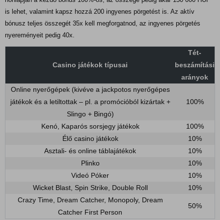
is lehet, valamint kapsz hozzá 200 ingyenes pörgetést is. Az aktív
bónusz teljes összegét 35x kell megforgatnod, az ingyenes pörgetés
nyereményeit pedig 40x.
Tét-
Casino játékok típusai
beszámítási
arányok
Online nyerőgépek (kivéve a jackpotos nyerőgépes
játékok és a letiltottak – pl. a promócióból kizártak +
100%
Slingo + Bingó)
Kenó, Kaparós sorsjegy játékok
100%
Élő casino játékok
10%
Asztali- és online táblajátékok
10%
Plinko
10%
Videó Póker
10%
Wicket Blast, Spin Strike, Double Roll
10%
Crazy Time, Dream Catcher, Monopoly, Dream
50%
Catcher First Person