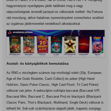
hagyományos nyerőgépes játék található meg a nagy
népszerűségnek örvendő jackpot-os változatok mellett. Ha Fortuna
rád mosolyog, akkor hatalmas nyereményeket szerezhetsz ezekkel
az izgalmas játékmenettel rendelkező alkotásokkal.
Asztali- és kártyajátékok bemutatása
Az RNG-s részlegben számos top minőségű rulett (10p, European,
Age of the Gods Roulette, Cash Collect) és póker (High Hand
Hold’em, Oasis Poker Classic, High Card Flush, Tri Card Poker)
változat van jelen. A webszájton sokfajta baccarat (Baccarat VIP,
Baccarat Mini, Baccarat C, Baccarat Pro) és blackjack (Blackjack
Classic Pairs, Thor’s Blackjack, Multihand, Single Deck) változat is
lelhető fel. Sok-sok számhúzáson alapuló játék, kaparós sorsjegy,