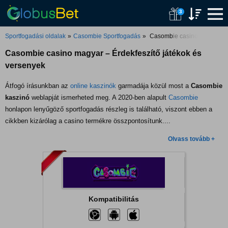
Skip
3
to
content
Sportfogadási oldalak
Casombie Sportfogadás
Casombie casino
Casombie casino magyar – Érdekfeszítő játékok és
versenyek
Átfogó írásunkban az
online kaszinók
garmadája közül most a
Casombie
kaszinó
weblapját ismerheted meg. A 2020-ben alapult
Casombie
honlapon lenyűgöző sportfogadás részleg is található, viszont ebben a
cikkben kizárólag a casino termékre összpontosítunk.
...
Olvass tovább +
Kompatibilitás