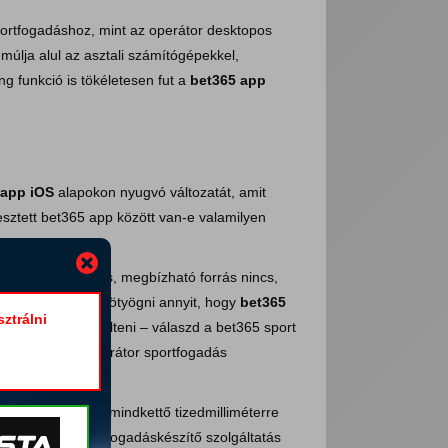
portfogadáshoz, mint az operátor desktopos
úlja alul az asztali számítógépekkel,
g funkció is tökéletesen fut a
bet365 app
 app iOS
alapokon nyugvó változatát, amit
lesztett bet365 app között van-e valamilyen
 mivel más legális, megbízható forrás nincs,
 keresőmezőben bepötyögni annyit, hogy
bet365
ztrálni
kációt akarod letölteni – válaszd a bet365 sport
 tábalgépre az operátor sportfogadás
. Funkciók terén mindkettő tizedmilliméterre
mobilos bankolás, fogadáskészítő szolgáltatás