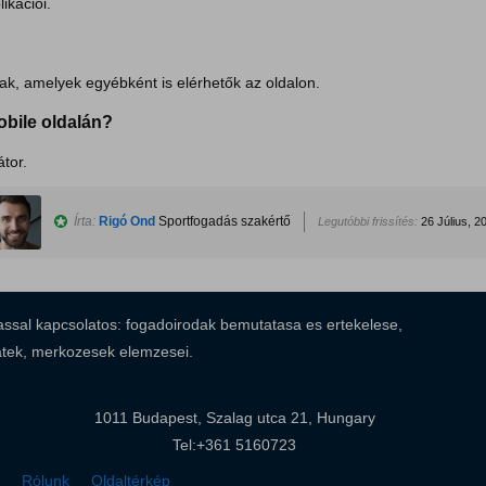
ikációi.
k, amelyek egyébként is elérhetők az oldalon.
obile oldalán?
tor.
Rigó Ond
Írta:
Rigó Ond
Sportfogadás szakértő
Legutóbbi frissítés:
26 Július, 2
assal kapcsolatos: fogadoirodak bemutatasa es ertekelese,
 jatek, merkozesek elemzesei.
1011 Budapest, Szalag utca 21, Hungary
Tel:+361 5160723
Rólunk
Oldaltérkép