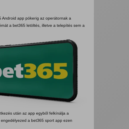
5 Android app pókerig az operátornak a
t a bet365 letöltés, illetve a telepítés sem a
ntkezés után az app egyből felkínálja a
en engedélyezed a bet365 sport app ezen