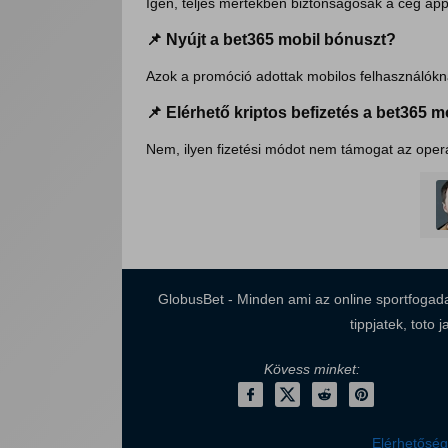
Igen, teljes mértékben biztonságosak a cég appl
📌 Nyújt a bet365 mobil bónuszt?
Azok a promóció adottak mobilos felhasználókna
📌 Elérhető kriptos befizetés a bet365 m
Nem, ilyen fizetési módot nem támogat az operá
GlobusBet - Minden ami az online sportfogad
tippjatek, toto
Kövess minket:
Elérhetőség