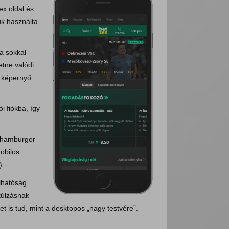
ex oldal és
ük használta
la sokkal
etne valódi
y képernyő
i fiókba, így
 hamburger
obilos
).
lhatóság
túlzásnak
t is tud, mint a desktopos „nagy testvére”.