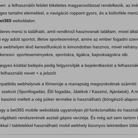
n: a felhasználói felület tökéletes magyarosítással rendelkezik, az ind
eges tartalmi elemekkel, a navigáció roppant gyors, és a különféle men
bet365
weboldalon.
deres menü is található, amit rendkívül hasznosnak találtam, mivel álta
egy adott sportot, illetve sporteseményt, amire az ember fogadni szer
s webhelyen lévő keresőfunkció is kimondottan hasznos, mivel néhán
e keresni: sporteseményekre, sportokra, ligákra, bajnokságokra stb.
egyes kóddal belépés pedig felgyorsítják a bejelentkezést a felhasználó
elhasználó nevet + a jelszót.
mpatibilis webhelynek a főmenüje a manapság megszokottnak számító
szekció (Sportfogadás, Élő fogadás, Játékok / Kaszinó, Ajánlatok). A m
ő kaszinó mellett a cég póker terméke is használható (böngésző-alapon
ogy a bet365 mobile weboldala ugyanolyan jól funkcionalitás és haszná
zolgáltató rendszerének asztali gépes verziója. És még azt sem tartom 
okkal / tabletekkel használható mobil webhely bizonyos tekintetben többe