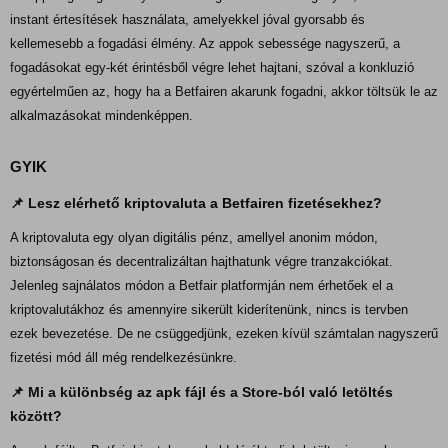
instant értesítések használata, amelyekkel jóval gyorsabb és
kellemesebb a fogadási élmény. Az appok sebessége nagyszerű, a
fogadásokat egy-két érintésből végre lehet hajtani, szóval a konkluzió
egyértelműen az, hogy ha a Betfairen akarunk fogadni, akkor töltsük le az
alkalmazásokat mindenképpen.
GYIK
📌 Lesz elérhető kriptovaluta a Betfairen fizetésekhez?
A kriptovaluta egy olyan digitális pénz, amellyel anonim módon,
biztonságosan és decentralizáltan hajthatunk végre tranzakciókat.
Jelenleg sajnálatos módon a Betfair platformján nem érhetőek el a
kriptovalutákhoz és amennyire sikerült kiderítenünk, nincs is tervben
ezek bevezetése. De ne csüggedjünk, ezeken kívül számtalan nagyszerű
fizetési mód áll még rendelkezésünkre.
📌 Mi a különbség az apk fájl és a Store-ból való letöltés
között?