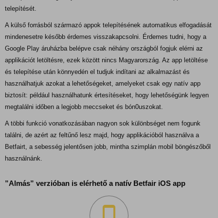
telepítését.
A külső forrásból származó appok telepítésének automatikus elfogadását
mindenesetre később érdemes visszakapcsolni. Érdemes tudni, hogy a
Google Play áruházba belépve csak néhány országból fogjuk elérni az
applikációt letöltésre, ezek között nincs Magyarország. Az app letöltése
és telepítése után könnyedén el tudjuk indítani az alkalmazást és
használhatjuk azokat a lehetőségeket, amelyeket csak egy natív app
biztosít: például használhatunk értesítéseket, hogy lehetőségünk legyen
megtalálni időben a legjobb meccseket és bón0uszokat.
A többi funkció vonatkozásában nagyon sok különbséget nem fogunk
találni, de azért az feltűnő lesz majd, hogy applikációból használva a
Betfairt, a sebesség jelentősen jobb, mintha szimplán mobil böngészőből
használnánk.
”Almás” verzióban is elérhető a natív Betfair iOS app
phone_iphone