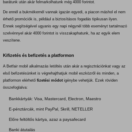
barátunk után akár felmarkolhatunk még 4000 forintot.
De ennél a bukmékernél vannak igazán egyedi, a piacon máshol el nem
érhető promóciók is, például a biztosításos fogadás tipikusan ilyen.
Ennek segítségével ugyanis egy napi négynél több eseményt tartalmazó
szelvénnyel akár 4000 forintot is visszakaphatunk, ha az egyik elem
veszítene.
Kifizetés és befizetés a platformon
A Betfair mobil alkalmazás letöltés után akár a regisztrációnkat vagy az
első befizetésünket is végrehajthatjuk mobil eszközről és minden, a
platformon elérhető
fizetési módot
igénybe vehetjük. Ezek röviden
összefoglalva:
Bankkártyák: Visa, Mastercard, Electron, Maestro
E-pénztárcák, mint PayPal, Skrill, NETELLER
Előre feltöltős kártya, azaz a paysafecard
Banki átutalás