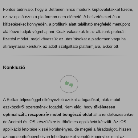
Fontos tudnivaló, hogy a Betfairen nincs módunk kriptovalutákkal fizetni,
ez az opció ezen a platformon nem elérhető. A befizetéseket és a
kifizetéseket könnyedén, a profilunk alatt található megfelelő menüpont
alá lépve tudjuk végrehajtani. Csak válasszuk ki az általunk preferált
fizetési módot, majd kövessük az utasításokat a platformon vagy ha
átirányításra kerülünk az adott szolgáltató platformjára, akkor ott.
Konkluzió
thumbs_up_down
A Betfair teljességgel elkényezteti azokat a fogadókat, akik mobil
eszközökről szeretnének fogadni. Nem elég, hogy
tökéletesen
optimalizált, reszponzív mobil böngésző oldal
áll a rendelkezésünkre,
de Android és iOS készülékre is tökéletes applikáció készült. Az iOS
applikáció letöltése kissé körülményes, de megéri a fáradtságot, hiszen
az app segítségével olyan lehetőségeket vehetünk igénybe, mint az