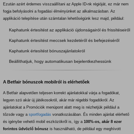
Ezután azért érdemes visszaállítani az Apple ID-nk régióját, ez már nem
fogja befolyásolni a fogadási élményünket az alkalmazásban. Az
applikáció telepítése után számtalan lehetőségünk lesz majd, például:
Kaphatunk értesítést az applikáció újdonságairól és frissítéseiről
Kaphatunk értesítést meccsek kezdetéről és befejezéséről
Kaphatunk értesítést bónuszajánlatokról
Beállíthatjuk, hogy automatikusan bejelentkezhessünk
A Betfair bónuszok mobilról is elérhetőek
A Betfair alapvetően teljesen korrekt ajánlatokkal várja a fogadókat,
legyen szó akár új játékosokról, akár már régebbi fogadókról. Az
ajánlatokat a Promóciók menüpont alatt meg is nézhetjük például a
tőzsde vagy a
sportfogadás
vonatkozásában. És minden ajánlat elérhető
és igénybe vehető mobil eszközökről is, így a
100%-os, akár 8 ezer
forintos üdvözlő bónusz
is használható, de például egy meghívott